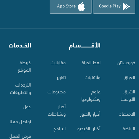
App Store
Google Play
⠀
الأقـــــــــــسـام
⠀
الخــدمات
کوردستان
نمط الحياة
مقابلات
خريطة
الموقع
العراق
وثائقيات
تقارير
الترددات
الشرق
علوم
مطبوعات
والتطبيقات
الأوسط
وتكنولوجيا
أخبار
حول
الاقتصاد
أخبار بالصور
ونشاطات
تواصل معنا
الرياضة
أخبار بالفيديو
البرامج
فرص العمل