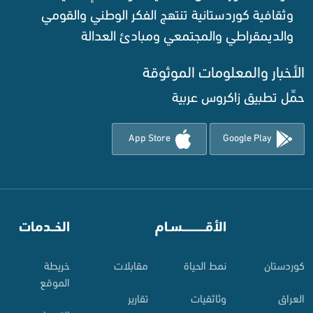
وثقافية كوردستانية تنتهج الفكر الوطني والقومي
والديمقراطي والمجتمعي ومبادئ العدالة ‌
الأخبار والمعلومات الموثوقة‌
حمِّل تطبيق زاكروس عربية
App Store
Google Play
⠀
الأقـــــــــــسـام
⠀
الخــدمات
کوردستان
نمط الحياة
مقابلات
خريطة
الموقع
العراق
وثائقيات
تقارير