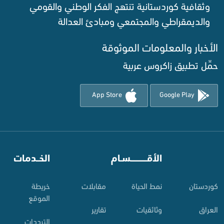
وثقافية كوردستانية تنتهج الفكر الوطني والقومي
والديمقراطي والمجتمعي ومبادئ العدالة ‌
الأخبار والمعلومات الموثوقة‌
حمِّل تطبيق زاكروس عربية
App Store
Google Play
⠀
الأقـــــــــــسـام
⠀
الخــدمات
کوردستان
نمط الحياة
مقابلات
خريطة
الموقع
العراق
وثائقيات
تقارير
الترددات