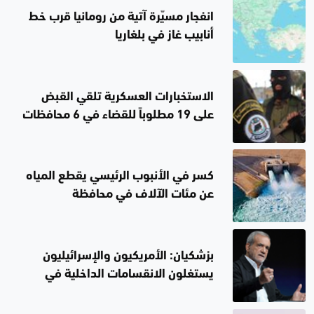
انفجار مسيّرة آتية من رومانيا قرب خط
أنابيب غاز في بلغاريا
الاستخبارات العسكرية تلقي القبض
على 19 مطلوباً للقضاء في 6 محافظات
كسر في الأنبوب الرئيسي يقطع المياه
عن مئات الآلاف في محافظة
السليمانية
بزشكيان: الأمريكيون والإسرائيليون
يستغلون الانقسامات الداخلية في
إيران.. لن أستقيل