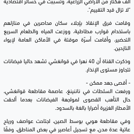
ألف هكتار من الأراضي الزراعية، وتسببت في خسائر اقتصادية
"لا تزال قيد التقييم".
وقامت فرق الإنقاذ بإجلاء سكان محاصرين في منازلهم
باستخدام قوارب مطاطية، ووزعت المياه والطعام السريع
التحضير، وأقامت أسرّة موقتة في الأماكن العامة لإيواء
النازحين.
وذكرت القناة أن 40 نهرا في قوانغشي تشهد حاليا فيضانات
تتجاوز مستوى الإنذار.
- أقصى جهد ممكن -
ورفعت السلطات في ناننينغ، عاصمة مقاطعة قوانغشي،
حال التأهب القصوى لمواجهة الفيضانات بعدما ألحقت
الأمطار الغزيرة أضرارا بالغة بالسدود.
وفي مقاطعة هوبي بوسط الصين، اجتاحت عواصف ورياح
عاتية عدة مدن، مع تسجيل أعاصير في بعض المناطق، وفقًا