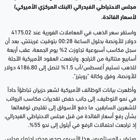
مجلس الاحتياطي الفيدرالي (البنك المركزي الأميركي)
لأسعار الفائدة.
واستقر سعر الذهب في المعاملات الفورية عند 4175.02
دولار للأونصة بحلول الساعة 00:28 بتوقيت غرينتش، بعد أن
سجل مكاسب أسبوعية تجاوزت 2% يوم الجمعة، عقب أربعة
أسابيع متتالية من التراجع. وارتفعت العقود الأميركية الآجلة
للذهب تسليم أغسطس/آب 1.5% لتصل إلى 4186.80 دولار
للأونصة، وفق وكالة "رويترز".
وأظهرت بيانات الوظائف الأميركية لشهر حزيران تباطؤاً حاداً
في نمو التوظيف، إلى جانب خفض تقديرات مكاسب الرواتب
للشهرين السابقين، ما دفع الأسواق إلى تقليص توقعاتها
بشأن رفع أسعار الفائدة من قبل مجلس الاحتياطي الفيدرالي،
إذ تراجعت احتمالات الرفع في أيلول إلى نحو 55%.
ويترقب المستثمرون هذا الأسبوع صدور محضر اجتماع مجلس