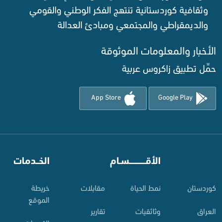
وثقافية كوردستانية تنتهج الفكر الوطني والقومي
والديمقراطي والمجتمعي ومبادئ العدالة ‌
الأخبار والمعلومات الموثوقة‌
حمِّل تطبيق زاكروس عربية
App Store
Google Play
⠀
الأقـــــــــــسـام
⠀
الخــدمات
کوردستان
نمط الحياة
مقابلات
خريطة
الموقع
العراق
وثائقيات
تقارير