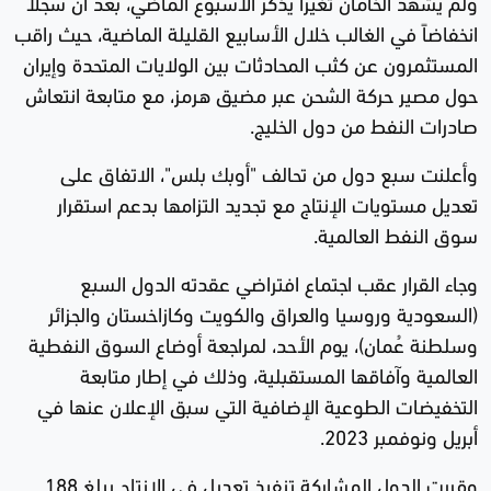
ولم يشهد الخامان تغيراً يذكر الأسبوع الماضي، بعد أن سجلا
انخفاضاً في الغالب خلال الأسابيع القليلة الماضية، حيث راقب
المستثمرون عن كثب المحادثات بين الولايات المتحدة وإيران
حول مصير حركة الشحن عبر مضيق هرمز، مع متابعة انتعاش
صادرات النفط من دول الخليج.
وأعلنت سبع دول من تحالف "أوبك بلس"، الاتفاق على
تعديل مستويات الإنتاج مع تجديد التزامها بدعم استقرار
سوق النفط العالمية.
وجاء القرار عقب اجتماع افتراضي عقدته الدول السبع
(السعودية وروسيا والعراق والكويت وكازاخستان والجزائر
وسلطنة عُمان)، يوم الأحد، لمراجعة أوضاع السوق النفطية
العالمية وآفاقها المستقبلية، وذلك في إطار متابعة
التخفيضات الطوعية الإضافية التي سبق الإعلان عنها في
أبريل ونوفمبر 2023.
وقررت الدول المشاركة تنفيذ تعديل في الإنتاج يبلغ 188