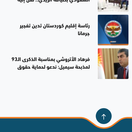
السعودي بضيافة الزيدي.. نقل إليه
رسالة من قيادة المملكة
رئاسة إقليم كوردستان تدين تفجير
جرمانا
فرهاد الأتروشي بمناسبة الذكرى الـ93
لمذبحة سيميل: ندعو لحماية حقوق
المكونات