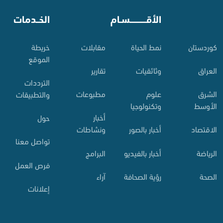
⠀
الأقـــــــــــسـام
⠀
الخــدمات
کوردستان
نمط الحياة
مقابلات
خريطة
الموقع
العراق
وثائقيات
تقارير
الترددات
الشرق
علوم
مطبوعات
والتطبيقات
الأوسط
وتكنولوجيا
أخبار
حول
الاقتصاد
أخبار بالصور
ونشاطات
تواصل معنا
الرياضة
أخبار بالفيديو
البرامج
فرص العمل
الصحة
رؤية الصحافة
آراء
إعلانات