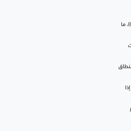
 بين 8 و12 بوصة (20 و30 سنتيمترا)، ما
ت
النطاق
ذا