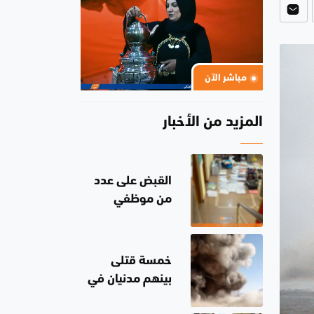
مباشر الآن
المزيد من الأخبار
القبض على عدد
من موظفي
بلدية الناصرية
ومعقبين ضبطت
بحوزتهم
خمسة قتلى
مستندات وأختام
بينهم مدنيان في
مزورة
هجمات جديدة