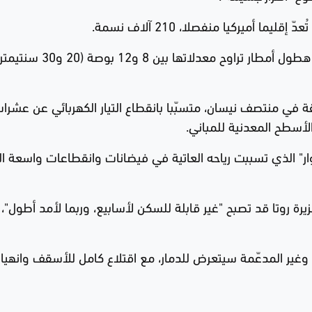
ما أميركيا منفصلا، 210 آلاف نسمة.
وذكرت السلطات في غوام أن الجزيرة قد تشهد هطول أمطار تراوح معدلاتها
 في منتصف نيسان، متسبّبا بانقطاع التيار الكهربائي عن عشرا
الأسطح المعدنية للمباني.
عصار "ماوار" الذي تسببت رياحه العاتية في فيضانات وانقطاعات واسعة 
يرة روتا قد تصبح "غير قابلة للسكن لأسابيع، وربما لأمد أطول"، إ
ة وغير المدعّمة سيتعرض للدمار، مع اقتلاع كامل للأسقف وانهيار