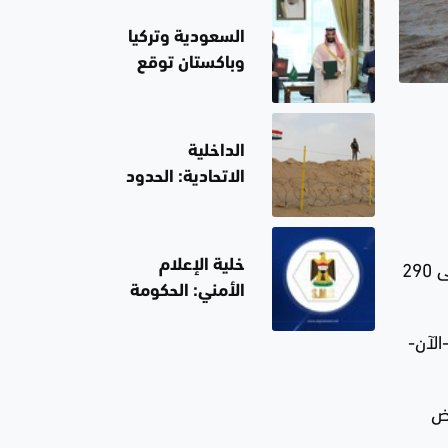
للحوثيين على
مأرب
السعودية وتركيا
وباكستان توقع
"اتفاق مكة
للدفاع
المشترك"
الداخلية
الاتحادية: الحدود
العراقية تشهد
مستوى عالياً من
الأمن والاستقرار
وذكرت هيئة الأرصاد الجوية الوطنية أن الإعصار يتحرك "حالياً فوق جزيرة روتا"، متوقعة هبوب رياح تصل سرعتها إلى 290
خلية الإعلام
الأمني: الحكومة
ماضية في حصر
الآن-
السلاح بيد
الدولة وتتعامل
مع الدكات
عض
العشائرية
معاملة الإرهاب