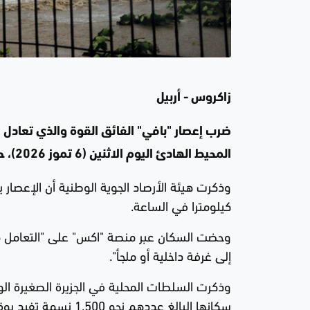
زاكروس - أربيل
ضرب إعصار "بافي" الفائق القوة والذي تعادل ش
المحيط الهادئ اليوم الاثنين (6 تموز 2026)، حيث أفادت السلطات بأنها تلقت بلاغات عن أضرار "جسيمة".
كيلومترا في الساعة.
وحضت السكان عبر منصة "اكس" على "التعامل مع هذ
إلى غرفة داخلية أو ملجأ".
وذكرت السلطات المحلية في الجزيرة الصغيرة الو
سكانها البالغ عددهم نحو 1,500 نسمة تفيد بوقوع "أضرار جسيمة".