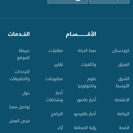
⠀
الأقـــــــــــسـام
⠀
الخــدمات
کوردستان
نمط الحياة
مقابلات
خريطة
الموقع
العراق
وثائقيات
تقارير
الترددات
الشرق
علوم
مطبوعات
والتطبيقات
الأوسط
وتكنولوجيا
أخبار
حول
الاقتصاد
أخبار بالصور
ونشاطات
تواصل معنا
الرياضة
أخبار بالفيديو
البرامج
فرص العمل
الصحة
رؤية الصحافة
آراء