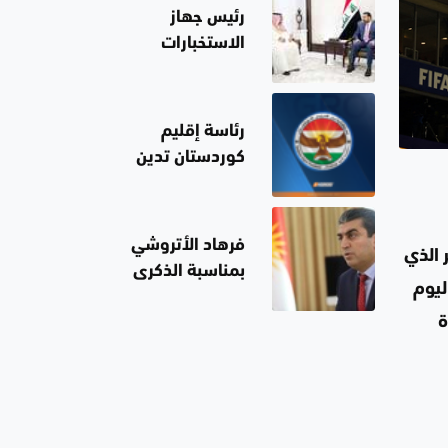
رئيس جهاز
الاستخبارات
العامة السعودي
بضيافة الزيدي..
نقل إليه رسالة
رئاسة إقليم
من قيادة
كوردستان تدين
المملكة
تفجير جرمانا
فرهاد الأتروشي
ب الرأس الأخضر الذي
بمناسبة الذكرى
 من اليوم
الـ93 لمذبحة
نديال 2026 في كرة
سيميل: ندعو
لحماية حقوق
المكونات