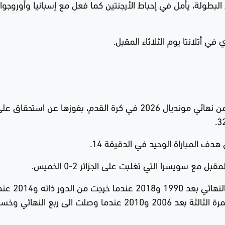
 عالميا قبل انطلاق البطولة، يأمل في إحباط الأرجنتين كما فعل مع إسبانيا وأوروجو
بالنسبة لكولومبيا فقد باتت آخر المتأهلين الى ثمن نهائي مونديال 2026 في كرة القدم، بفوزها عن است
ف المباراة الوحيد في الدقيقة 14.
 مع سويسرا التي تغلبت على الجزائر 2-0 الخميس.
وهي المرة الرابعة التي تبلغ فيها كولومبيا ثمن النهائي بعد 90
بلغت ربع النهائي، فيما فشلت غانا في بلوغه للمرة الثالثة بعد 2006 و2010 عندما وصلت الى ربع النها