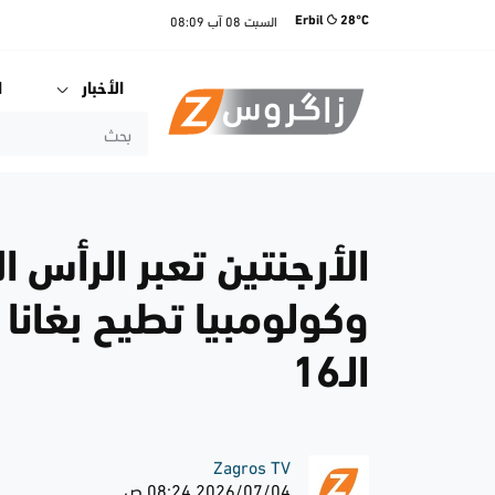
السبت
08 آب
08:09
Erbil
28°C
الأخبار
ا
الأرجنتين تعبر الرأس
وكولومبيا تطيح بغانا 
الـ16
Zagros TV
2026/07/04 08:24 ص