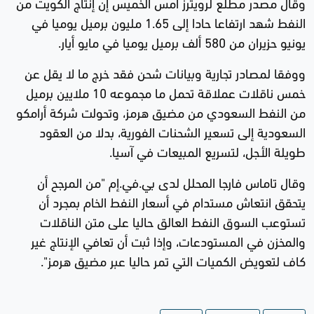
وقال مصدر مطلع لرويترز أمس الخميس إن إنتاج الكويت من
النفط شهد ارتفاعا حادا إلى 1.65 مليون برميل يوميا في
يونيو حزيران من 580 ألف برميل يوميا في مايو أيار.
ووفقا لمصادر تجارية وبيانات شحن فقد خرج ما لا يقل عن
خمس ناقلات عملاقة تحمل ما مجموعه 10 ملايين برميل
من النفط السعودي من مضيق هرمز، وتحولت شركة أرامكو
السعودية إلى تسعير الشحنات الفورية، بدلا من العقود
طويلة الأجل، لتسريع المبيعات في آسيا.
وقال تاماس فارجا المحلل لدى بي.في.إم "من المرجح أن
يتحقق انتعاش مستدام في أسعار النفط الخام بمجرد أن
تستوعب السوق النفط العالق حاليا على متن الناقلات
والمخزن في المستودعات، وإذا ثبت أن تعافي الإنتاج غير
كاف لتعويض الكميات التي تمر حاليا عبر مضيق هرمز".