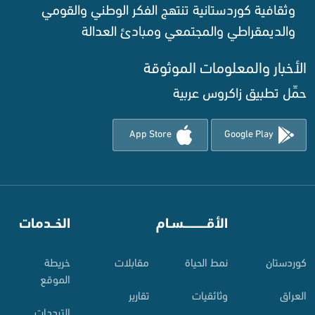
وثقافية كوردستانية تنتهج الفكر الوطني والقومي
والديمقراطي والمجتمعي ومبادئ العدالة ‌
الأخبار والمعلومات الموثوقة‌
حمِّل تطبيق زاكروس عربية
App Store
Google Play
⠀
الأقـــــــــــسـام
⠀
الخــدمات
کوردستان
نمط الحياة
مقابلات
خريطة
الموقع
العراق
وثائقيات
تقارير
الترددات