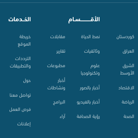
⠀
الأقـــــــــــسـام
⠀
الخــدمات
کوردستان
نمط الحياة
مقابلات
خريطة
الموقع
العراق
وثائقيات
تقارير
الترددات
الشرق
علوم
مطبوعات
والتطبيقات
الأوسط
وتكنولوجيا
أخبار
حول
الاقتصاد
أخبار بالصور
ونشاطات
تواصل معنا
الرياضة
أخبار بالفيديو
البرامج
فرص العمل
الصحة
رؤية الصحافة
آراء
إعلانات