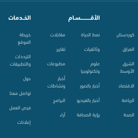
⠀
الأقـــــــــــسـام
⠀
الخــدمات
کوردستان
نمط الحياة
مقابلات
خريطة
الموقع
العراق
وثائقيات
تقارير
الترددات
الشرق
علوم
مطبوعات
والتطبيقات
الأوسط
وتكنولوجيا
أخبار
حول
الاقتصاد
أخبار بالصور
ونشاطات
تواصل معنا
الرياضة
أخبار بالفيديو
البرامج
فرص العمل
الصحة
رؤية الصحافة
آراء
إعلانات