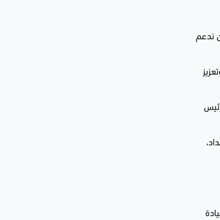
ن ندعم
عزيز
رئيس
اد،
يادة