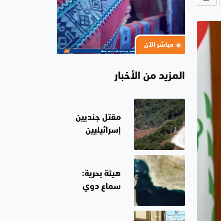
مباشر الآن
المزيد من الأخبار
مقتل جنديين
إسرائيليين
ولبناني مع
تصاعد العنف في
جنوب لبنان
هيئة بحرية:
سماع دوي
انفجارين في
مضيق هرمز