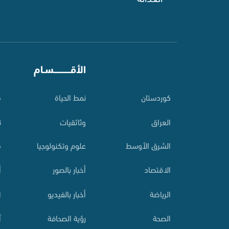
⠀
الأقـــــــــــسـام
⠀
کوردستان
نمط الحياة
م
العراق
وثائقيات
ت
الشرق الأوسط
علوم وتكنولوجيا
م
الاقتصاد
أخبار بالصور
أ
الرياضة
أخبار بالفيديو
ا
الصحة
رؤية الصحافة
آ