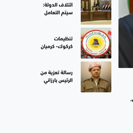
ائتلاف الدولة:
سيتم التعامل
بقانون مكافحة
الإرهاب مع أي
سلوك مسلح
تنظيمات
خارج إطار الدولة
كركوك- كرميان
للحزب
الديمقراطي
الكوردستاني
رسالة تعزية من
يرفض تصريحات
الرئيس بارزاني
محافظ كركوك
بوفاة الفنان
بشأن انتهاء
مظفر شافعي
يدي،
المادة 140