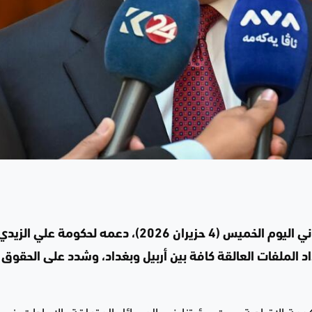
أكد رئيس حكومة إقليم كوردستان مسرور بارزاني اليوم الخميس (4 حزيران 2026)، دعمه لحكومة علي الز
داد الملفات العالقة كافة بين أربيل وبغداد، وشدد على الحقوق
مة الاتحادية رحبت برؤيتنا في المسائل المتعلقة بالإيرادات غير