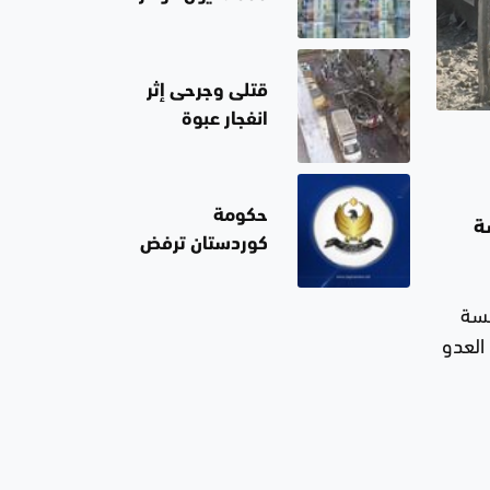
من البنك
المركزي
الأميركي
قتلى وجرحى إثر
انفجار عبوة
ناسفة بحافلة
نقل ركاب في
مدينة جرمانا
حكومة
ة
قرب دمشق
كوردستان ترفض
الإجراءات
الأحادية لشركتي
مسة
"كرسنت
العدو
بتروليوم" و"دانة
غاز" بشأن تزويد
الكهرباء العراقية
بالغاز الطبيعي
من الإقليم