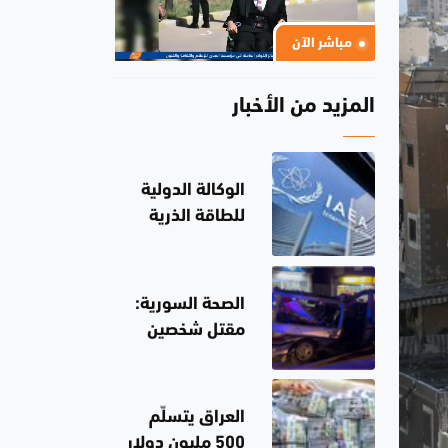
مباشر الآن
المزيد من الأخبار
الوكالة الدولية
للطاقة الذرية
تحذر من الوضع
في محطة
زابوريجيا
الصحة السورية:
مقتل شخصين
وإصابة 13 في
انفجار جرمانا
العراق يتسلّم
500 مليون دولار