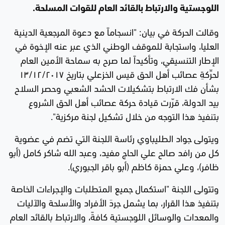
اللوجستية والارتباط بالقائد العام للقوات المسلحة.
وقالت الحركة في بيان: "انسجاماً مع دعوة المرجعية الدينية
العليا، واستجابة للموقف الوطني الذي عبر عنه الإخوة في
الإطار التنسيقي، وتأكيداً لما صرح به سماحة الأمين العام
لحرِّكةِ عصائب أهل الحق قيس الخزعلي بتاريخ ١٣/١٢/٢٠١٧
بشأن فك الارتباط بتشكيلات الحشد الشعبي وحصر السلاح
بيد الدولة، قرّرت قيادة حركة عصائب أهل الحق الشروع
بتنفيذ هذا التوجه من خلال تشكيل لجنة مركزية".
ويتولى جواد الطليباوي رئاسة اللجنة التي تضم في عضوية
كل من رافد صالح علي الحاج مفيد، وعبد الله شاكر كامل (أبو
ظافر)، وعلي حمزة كاظم (أبو باقر الجبوري).
وتتولى اللجنة "استكمال جميع المتطلبات والإجراءات الخاصة
بتنفيذ هذا القرار، بما يشمل جردَ الأفراد والأسلحة والآليات
والمعدات والوسائل اللوجستية كافةً، والارتباط بالقائد العام