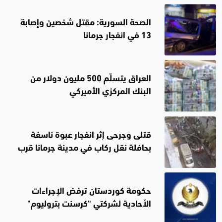
الصحة السورية: مقتل شخصين وإصابة
13 في انفجار جرمانا
العراق يتسلّم 500 مليون دولار من
البنك المركزي الأميركي
قتلى وجرحى إثر انفجار عبوة ناسفة
بحافلة نقل ركاب في مدينة جرمانا قرب
دمشق
حكومة كوردستان ترفض الإجراءات
الأحادية لشركتي "كرسنت بتروليوم"
و"دانة غاز" بشأن تزويد الكهرباء