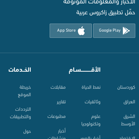
الأخبار والمعلومات الموثوقة‌
حمِّل تطبيق زاكروس عربية
App Store
Google Play
⠀
الأقـــــــــــسـام
⠀
الخــدمات
کوردستان
نمط الحياة
مقابلات
خريطة
الموقع
العراق
وثائقيات
تقارير
الترددات
الشرق
علوم
مطبوعات
والتطبيقات
الأوسط
وتكنولوجيا
أخبار
حول
الاقتصاد
أخبار بالصور
ونشاطات