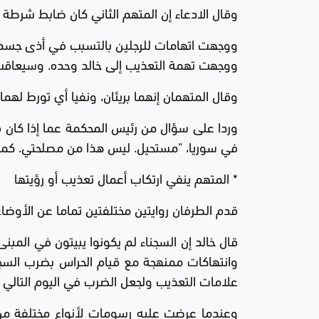
وقال الادعاء إن المتهم الثاني كان ضابط شرطة ك
ووجهت اتهامات للرجلين بالتسبب في أذى جسدي
ووجهت تهمة التعذيب إلى خالد وحده. وسيعاقب المتهمان بالسج
وقال المتهمان إنهما بريئان، ونفيا أي تورط لهم
وردا على سؤال من رئيس المحكمة عما إذا كان ق
في سوريا، "مستحيل. ليس هذا من مصلحتي. كما أن
* المتهم ينفي ارتكاب أعمال تعذيب أو رؤيتها
قدم الطرفان روايتين مختلفتين تماما عن الأوضاع
وانتهاكات ممنهجة مع قيام الحراس بضرب السجناء 
علامات التعذيب ولجعل الضرب في اليوم التالي أكث
وعندما عرضت عليه رسومات لأنواع مختلفة من ا