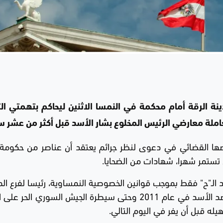
نة الرقة أمام محكمة في النمسا الاثنين ليحاكم بتهمتي ال
املة معارضي الرئيس المخلوع بشار الأسد قبل أكثر من عشر س
اصها القضائي في دعوى لنظر جرائم يعتقد أن عناصر من حكومة
ن تستمر شهرا، شهادات من الضحايا.
 الـ"ح" فقط بموجب قوانين الخصوصية النمساوية، رئيسا لفرع الم
العامة السورية في الرقة منذ اندلاع الانتفاضة ضد الأسد في عام 2011 وحتى سيطرة الجيش السوري ا