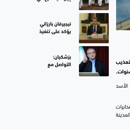
وإحالته إلى
الكونغو ويتجاوز
التحقيق
قدرات الاستجابة
نيجيرفان بارزاني
يؤكد على تنفيذ
قرار حصر السلاح
وأن يبقى العراق
عامل استقرار لا
بزشكيان:
ساحة للتهديد
تعذيب
التواصل مع
نوات.
مجتبى خامنئي
"صعب للغاية"
 الأسد
حاليا
خابرات
لحر على المدينة