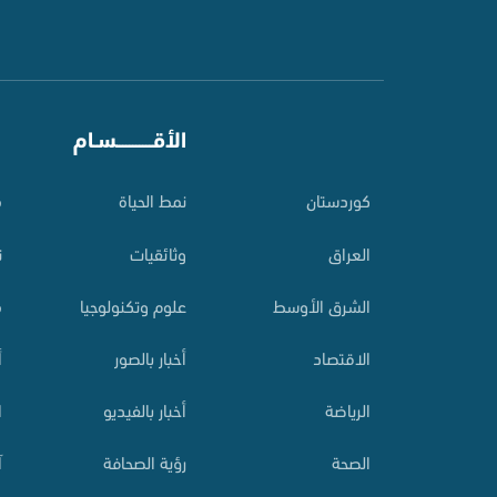
⠀
الأقـــــــــــسـام
⠀
کوردستان
نمط الحياة
م
العراق
وثائقيات
ت
الشرق الأوسط
علوم وتكنولوجيا
م
الاقتصاد
أخبار بالصور
أ
الرياضة
أخبار بالفيديو
ا
الصحة
رؤية الصحافة
آ