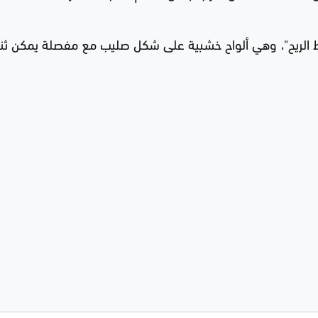
اط الريح"، وهي ألواح خشبية على شكل صليب مع مفصلة يمكن ثن