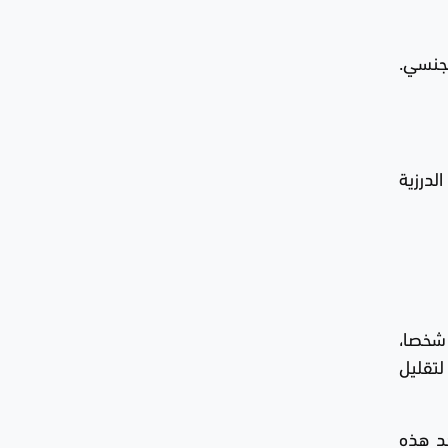
جنسي.
لدرزية
د إن السجناء لم يكونوا يبيتون في المبنى، بينما تحدث ممثلو الادعاء عن زنازين كانت تكتظ بنحو 30 أو 40 شخصا،
لتقليل
هد هذه