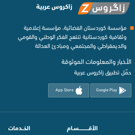
زاكروس عربية
مؤسسة كوردستان الفضائية، مؤسسة إعلامية
وثقافية كوردستانية تنتهج الفكر الوطني والقومي
والديمقراطي والمجتمعي ومبادئ العدالة ‌
الأخبار والمعلومات الموثوقة‌
حمِّل تطبيق زاكروس عربية
App Store
Google Play
⠀
الأقـــــــــــسـام
⠀
الخــدمات