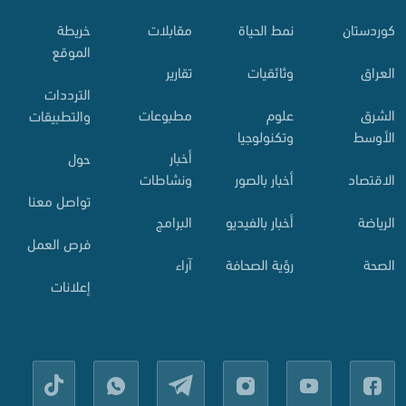
کوردستان
نمط الحياة
مقابلات
خريطة
الموقع
العراق
وثائقيات
تقارير
الترددات
الشرق
علوم
مطبوعات
والتطبيقات
الأوسط
وتكنولوجيا
أخبار
حول
الاقتصاد
أخبار بالصور
ونشاطات
تواصل معنا
الرياضة
أخبار بالفيديو
البرامج
فرص العمل
الصحة
رؤية الصحافة
آراء
إعلانات