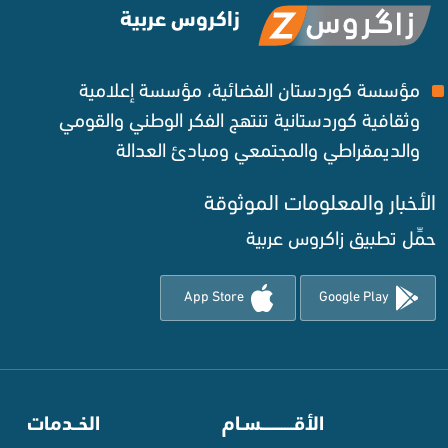
زاكروس عربية
مؤسسة كوردستان الفضائية، مؤسسة إعلامية
وثقافية كوردستانية تنتهج الفكر الوطني والقومي
والديمقراطي والمجتمعي ومبادئ العدالة ‌
الأخبار والمعلومات الموثوقة‌
حمِّل تطبيق زاكروس عربية
App Store
Google Play
⠀
الأقـــــــــــسـام
⠀
الخــدمات