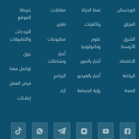
کوردستان
نمط الحياة
مقابلات
خريطة
الموقع
العراق
وثائقيات
تقارير
الترددات
الشرق
علوم
مطبوعات
والتطبيقات
الأوسط
وتكنولوجيا
أخبار
حول
الاقتصاد
أخبار بالصور
ونشاطات
تواصل معنا
الرياضة
أخبار بالفيديو
البرامج
فرص العمل
الصحة
رؤية الصحافة
آراء
إعلانات