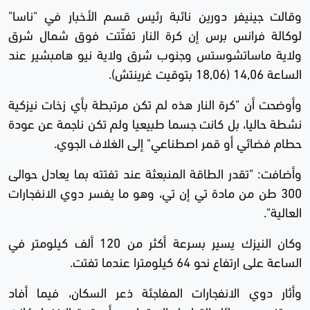
وقالت جينيفر دورين نائبة رئيس قسم الأخبار في "ناسا"
لوكالة فرانس برس إن كرة النار تفتّتت فوق شمال شرق
ولاية ماساتشوستس وجنوب شرق ولاية نيو هامبشير عند
الساعة 14,06 (18,06 بتوقيت غرينتش).
وأوضحت أن "كرة النار هذه لم تكن مرتبطة بأي زخات نيزكية
نشطة حاليا، بل كانت جسما طبيعيا ولم تكن ناجمة عن عودة
حطام فضائي أو قمر اصطناعي" إلى الغلاف الجوي.
وأضافت: "تقدر الطاقة المنبعثة عند تفتته بما يعادل حوالى
300 طن من مادة تي إن تي، وهو ما يفسر دوي الانفجارات
العالية".
وكان النيزك يسير بسرعة أكثر من 120 ألف كيلومتر في
الساعة على ارتفاع نحو 64 كيلومترا عندما تفتت.
وأثار دوي الانفجارات المفاجئة ذعر السكان، فيما أفاد