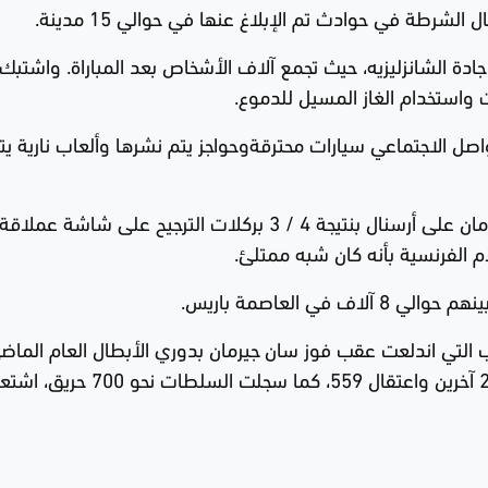
رطة في حوادث تم الإبلاغ عنها في حوالي 15 مدينة.
ة الشانزليزيه، حيث تجمع آلاف الأشخاص بعد المباراة. واشتبك
واستخدام الغاز المسيل للدموع.
ل الاجتماعي سيارات محترقةوحواجز يتم نشرها وألعاب نارية يت
وتجمع المشجعون لمشاهدة فوز باريس سان جيرمان على أرسنال بنتيجة 4 / 3 بركلات الترجيح على شاشة
م الفرنسية بأنه كان شبه ممتلئ.
التي اندلعت عقب فوز سان جيرمان بدوري الأبطال العام الماض
والتي أسفرت عن مقتل شخصين وإصابة نحو 200 آخرين واعتقال 559، كما سجلت السلطات 