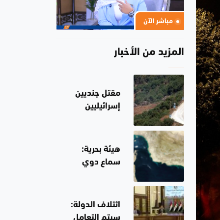
مباشر الآن
المزيد من الأخبار
مقتل جنديين
إسرائيليين
ولبناني مع
تصاعد العنف في
جنوب لبنان
هيئة بحرية:
سماع دوي
انفجارين في
مضيق هرمز
ائتلاف الدولة:
سيتم التعامل