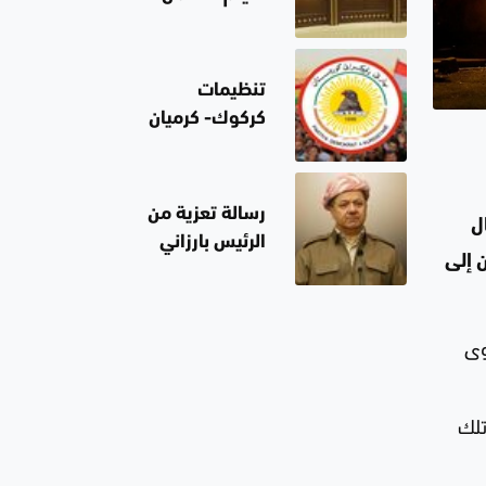
بقانون مكافحة
الإرهاب مع أي
سلوك مسلح
تنظيمات
خارج إطار الدولة
كركوك- كرميان
للحزب
الديمقراطي
الكوردستاني
رسالة تعزية من
ل
يرفض تصريحات
الرئيس بارزاني
محافظ كركوك
 إلى
بوفاة الفنان
بشأن انتهاء
مظفر شافعي
المادة 140
شخصا على مستوى
تلك