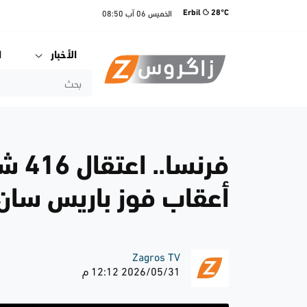
الخميس
06 آب
08:50
Erbil
28°C
الأخبار
ا
فرنس
أعقاب فوز باريس سان 
Zagros TV
2026/05/31 12:12 م