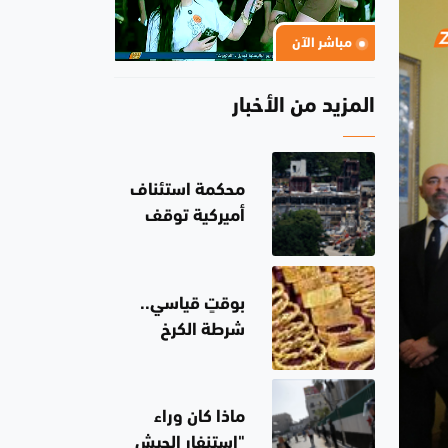
مباشر الآن
المزيد من الأخبار
محكمة استئناف
أميركية توقف
بناء قاعة
احتفالات في
البيت الأبيض
بوقتٍ قياسي..
شرطة الكرخ
تطيح بمتهمين
من أرباب
السوابق
ماذا كان وراء
وتستعيد 2 كغ
"استنفار الجيش