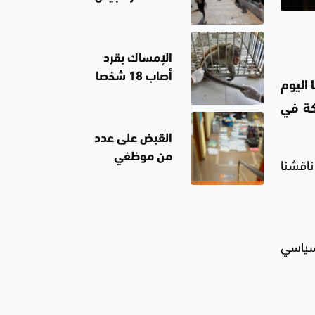
من الذهب
السوري"
الثلاثاء؟
الإمساك بقرد
أصاب 18 شخصا
 اليوم
وتسبب بإغلاق
ركة في
مدارس في
إندونيسيا
القبض على عدد
من موظفي
ناقشنا
بلدية الناصرية
ومعقبين ضبطت
بحوزتهم
مستندات وأختام
سياسي
مزورة