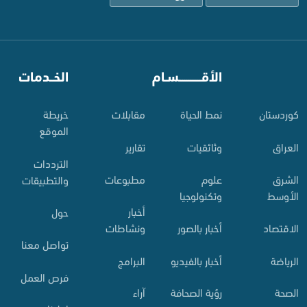
⠀
الأقـــــــــــسـام
⠀
الخــدمات
کوردستان
نمط الحياة
مقابلات
خريطة
الموقع
العراق
وثائقيات
تقارير
الترددات
الشرق
علوم
مطبوعات
والتطبيقات
الأوسط
وتكنولوجيا
أخبار
حول
الاقتصاد
أخبار بالصور
ونشاطات
تواصل معنا
الرياضة
أخبار بالفيديو
البرامج
فرص العمل
الصحة
رؤية الصحافة
آراء