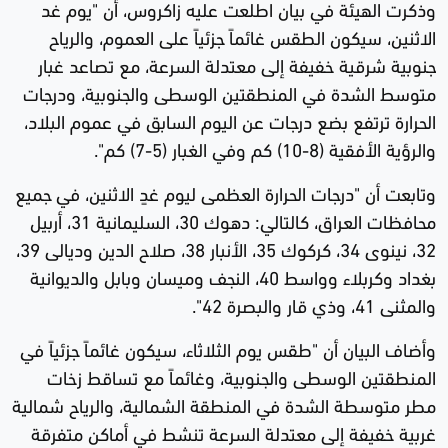
وذكرت الهيئة في بيان اطلعت عليه زاكروس، أن "يوم غد
الاثنين، سيكون الطقس غائماً جزئياً على العموم، والرياح
جنوبية شرقية خفيفة إلى معتدلة السرعة، مع تصاعد غبار
متوسط الشدة في المنطقتين الوسطى والجنوبية، ودرجات
الحرارة ترتفع بضع درجات عن اليوم السابق في عموم البلاد،
والرؤية الأفقية (8-10) كم وفي الغبار (5-7) كم".
وتابعت أن "درجات الحرارة العظمى ليوم غدٍ الاثنين، في جميع
محافظات العراق، كالتالي: دهوك 30، السليمانية 31، أربيل
32، نينوى 34، كركوك 35، الأنبار 38، صلاح الدين وديالى 39،
بغداد وكربلاء وواسط 40، النجف وميسان وبابل والديوانية
والمثنى 41، وذي قار والبصرة 42".
وأضاف البيان أن "طقس يوم الثلاثاء، سيكون غائماً جزئياً في
المنطقتين الوسطى والجنوبية، وغائماً مع تساقط زخات
مطر متوسطة الشدة في المنطقة الشمالية، والرياح شمالية
غربية خفيفة إلى معتدلة السرعة تنشط في أماكن متفرقة