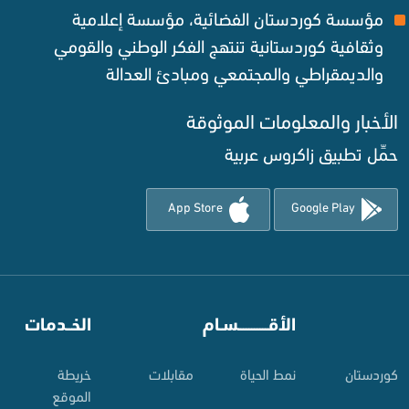
مؤسسة كوردستان الفضائية، مؤسسة إعلامية
وثقافية كوردستانية تنتهج الفكر الوطني والقومي
والديمقراطي والمجتمعي ومبادئ العدالة ‌
الأخبار والمعلومات الموثوقة‌
حمِّل تطبيق زاكروس عربية
App Store
Google Play
⠀
الأقـــــــــــسـام
⠀
الخــدمات
کوردستان
نمط الحياة
مقابلات
خريطة
الموقع