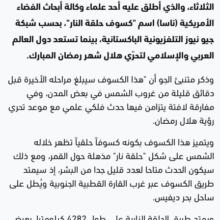
الثلاثاء، والذي أطلق عليه أحد علماء وكالة أبحاث الفضاء
الأمريكية (ناسا) اسم "كسوف حلقة النار"، بحسب شبكة
جيو نيوز التلفزيونية الباكستانية، بينما تستعد دول العالم
العربي والإسلامي لتحرّي هلال شهر رمضان المبارك.
وذكر متنبئ الجو أن "هذا الكسوف سيبلغ مراحله الأخيرة قبل
دقائق قليلة من غروب الشمس في بعض المدن، وفي
مفارقة لافتة يتزامن فيها حدث فلكي علمي مع موعد تحري
رؤية هلال رمضان.
ويتميز هذا الكسوف بكونه كسوفاً حلقياً تظهر خلاله
الشمس على شكل "حلقة نار" مذهلة حول القمر، ومع ذلك
سيكون الحدث متاحا لعدد قليل جدا من البشر، إذ سيمتد
طريق الكسوف عبر غرب القارة القطبية الجنوبية ويُطل على
ساحل بحر ديفيس.
ويمتد طريق الحلقة النارية على طول 4282 كيلومترا، بعرض