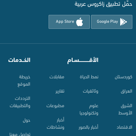
حمِّل تطبيق زاكروس عربية
App Store
Google Play
⠀
الأقـــــــــــسـام
⠀
الخــدمات
کوردستان
نمط الحياة
مقابلات
خريطة
الموقع
العراق
وثائقيات
تقارير
الترددات
الشرق
علوم
مطبوعات
والتطبيقات
الأوسط
وتكنولوجيا
أخبار
حول
الاقتصاد
أخبار بالصور
ونشاطات
تواصل معنا