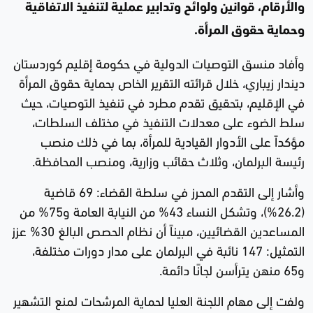
والأرقام، قوانين ولوائح وتدابير عملية لتنفيذ الاتفاقية
وحماية حقوق المرأة.
وأفاد منسق التوصيات الدولية في حكومة إقليم كوردستان
ديندار زيباري، خلال قرائته التقرير الخاص بحماية حقوق المرأة
في الإقليم، بتحقيق تقدم مطرد في تنفيذ التوصيات، حيث
سلط الضوء على معدلات التنفيذ في مختلف السلطات،
مؤكداً على الأدوار القيادية للمرأة، بما في ذلك منصب
رئيسة البرلمان، وثلاث حقائب وزارية، ومنصب المحافظة.
وأشار إلى التقدم المحرز في سلطة القضاء: 69 قاضية
(26.2%)، وتشكل النساء 43% من النيابة العامة و75% من
المساعدين القضائيين، مبيناً أن نظام الحصص البالغ 30% عزز
التمثيل: 147 نائبة في البرلمان على مدار دورات مختلفة،
و65 منهن يترأسن لجانًا دائمة.
ولفت إلى مهام اللجنة العليا لحماية المرشحات لمنع التشهير