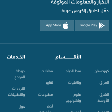
الأخبار والمعلومات الموثوقة‌
حمِّل تطبيق زاكروس عربية
App Store
Google Play
⠀
الأقـــــــــــسـام
⠀
الخــدمات
کوردستان
نمط الحياة
مقابلات
خريطة
الموقع
العراق
وثائقيات
تقارير
الترددات
الشرق
علوم
مطبوعات
والتطبيقات
الأوسط
وتكنولوجيا
أخبار
حول
الاقتصاد
أخبار بالصور
ونشاطات