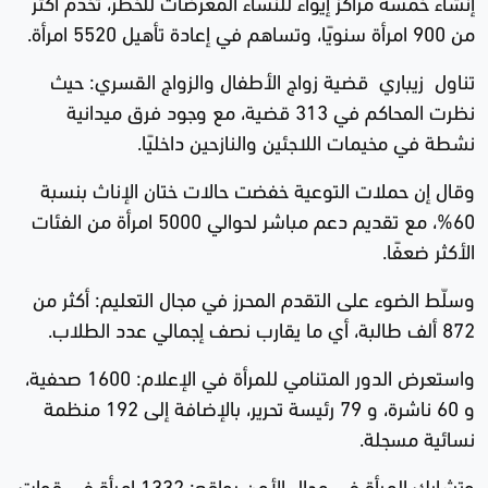
إنشاء خمسة مراكز إيواء للنساء المعرضات للخطر، تخدم أكثر
من 900 امرأة سنويًا، وتساهم في إعادة تأهيل 5520 امرأة.
تناول زيباري قضية زواج الأطفال والزواج القسري: حيث
نظرت المحاكم في 313 قضية، مع وجود فرق ميدانية
نشطة في مخيمات اللاجئين والنازحين داخليًا.
وقال إن حملات التوعية خفضت حالات ختان الإناث بنسبة
60%، مع تقديم دعم مباشر لحوالي 5000 امرأة من الفئات
الأكثر ضعفًا.
وسلّط الضوء على التقدم المحرز في مجال التعليم: أكثر من
872 ألف طالبة، أي ما يقارب نصف إجمالي عدد الطلاب.
واستعرض الدور المتنامي للمرأة في الإعلام: 1600 صحفية،
و 60 ناشرة، و 79 رئيسة تحرير، بالإضافة إلى 192 منظمة
نسائية مسجلة.
وتشارك المرأة في مجال الأمن بواقع: 1332 امرأة في قوات