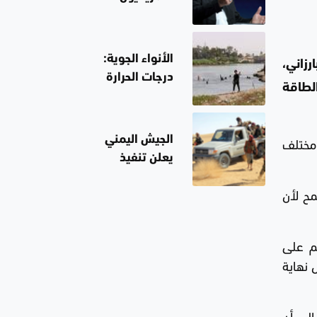
والإسرائيليون
يستغلون
الانقسامات
الأنواء الجوية:
زاني،
الداخلية في
درجات الحرارة
لطاقة
إيران.. لن
تصل لنصف درجة
أستقيل
الغليان في ثلاث
محافظات غداً
 مختلف
الجيش اليمني
يعلن تنفيذ
عمليات عسكرية
مح لأن
ضد الحوثيين
بعدة محاور
م على
حلول نهاية
إلى أن