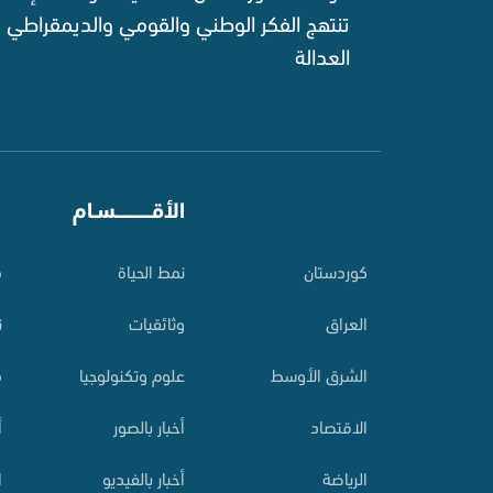
تنتهج الفكر الوطني والقومي والديمقراطي
العدالة ‌
⠀
الأقـــــــــــسـام
⠀
کوردستان
نمط الحياة
م
العراق
وثائقيات
ت
الشرق الأوسط
علوم وتكنولوجيا
م
الاقتصاد
أخبار بالصور
أ
الرياضة
أخبار بالفيديو
ا