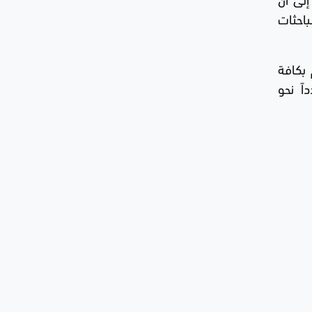
احثات
 بكافة
اً نحو