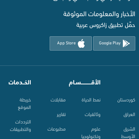
الأخبار والمعلومات الموثوقة‌
حمِّل تطبيق زاكروس عربية
App Store
Google Play
⠀
الأقـــــــــــسـام
⠀
الخــدمات
کوردستان
نمط الحياة
مقابلات
خريطة
الموقع
العراق
وثائقيات
تقارير
الترددات
الشرق
علوم
مطبوعات
والتطبيقات
الأوسط
وتكنولوجيا