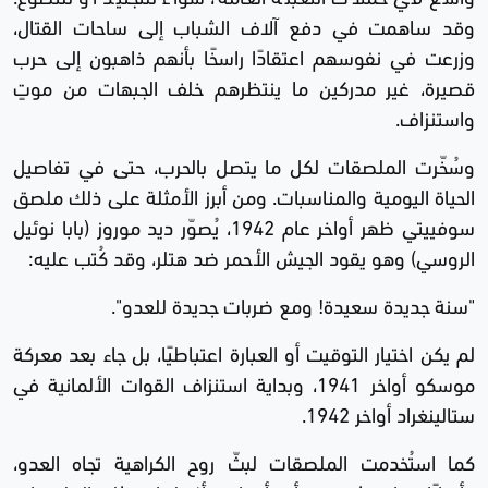
وقد ساهمت في دفع آلاف الشباب إلى ساحات القتال،
وزرعت في نفوسهم اعتقادًا راسخًا بأنهم ذاهبون إلى حرب
قصيرة، غير مدركين ما ينتظرهم خلف الجبهات من موتٍ
واستنزاف.
وسُخّرت الملصقات لكل ما يتصل بالحرب، حتى في تفاصيل
الحياة اليومية والمناسبات. ومن أبرز الأمثلة على ذلك ملصق
سوفييتي ظهر أواخر عام 1942، يُصوّر ديد موروز (بابا نوئيل
الروسي) وهو يقود الجيش الأحمر ضد هتلر، وقد كُتب عليه:
"سنة جديدة سعيدة! ومع ضربات جديدة للعدو".
لم يكن اختيار التوقيت أو العبارة اعتباطيًا، بل جاء بعد معركة
موسكو أواخر 1941، وبداية استنزاف القوات الألمانية في
ستالينغراد أواخر 1942.
كما استُخدمت الملصقات لبثّ روح الكراهية تجاه العدو،