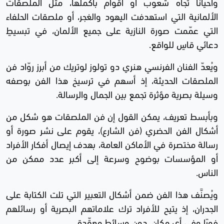
وأحيانًا تجاه شعوب أو أقوام بأكملها، مثل الملصقات
الألمانية التي استهدفت اليهود والغجر، أو ملصقات الحلفاء
التي عمّمت صورة النازية على جميع الألمان، في تبسيطٍ
دعائي قاسٍ للواقع.
ويُعدّ الفنان الفرنسي هنري دو تولوز لوتريك من أبرز روّاد فن
الملصقات الحديثة، إذ أسهم في ترسيخ هذا الفن بوصفه
وسيلة بصرية مؤثرة تجمع بين الجمال والرسالة.
وبأبسط تعريف، يمكن القول إن فن الملصقات هو شكل من
أشكال الفن الحضري (فن الشارع)، يقوم على نشر صورة أو
رسالة مختصرة في الأماكن العامة، بهدف إيصال أفكار الأفراد
أو المؤسسات بوضوح وسرعة إلى أكبر عدد ممكن من
الناس.
ويُصنَّف هذا الفن ضمن أشكال التعبير التي تلت الكتابة على
الجدران، إذ يتيح للأفراد ترك علاماتهم البصرية أو رسائلهم
فورًا وفي أي مكان، دون وسائط معقّدة.