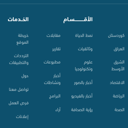
⠀
الأقـــــــــــسـام
⠀
الخــدمات
کوردستان
نمط الحياة
مقابلات
خريطة
الموقع
العراق
وثائقيات
تقارير
الترددات
الشرق
علوم
مطبوعات
والتطبيقات
الأوسط
وتكنولوجيا
أخبار
حول
الاقتصاد
أخبار بالصور
ونشاطات
تواصل معنا
الرياضة
أخبار بالفيديو
البرامج
فرص العمل
الصحة
رؤية الصحافة
آراء
إعلانات