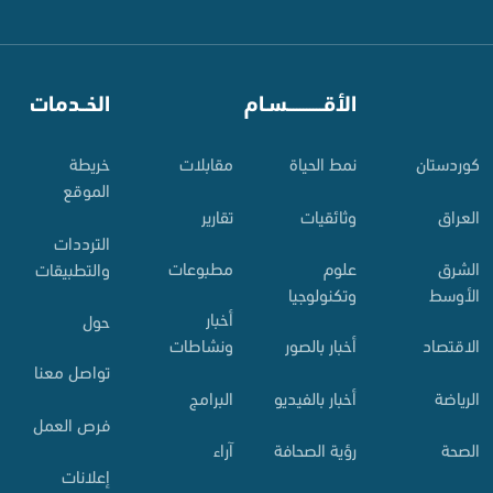
⠀
الأقـــــــــــسـام
⠀
الخــدمات
کوردستان
نمط الحياة
مقابلات
خريطة
الموقع
العراق
وثائقيات
تقارير
الترددات
الشرق
علوم
مطبوعات
والتطبيقات
الأوسط
وتكنولوجيا
أخبار
حول
الاقتصاد
أخبار بالصور
ونشاطات
تواصل معنا
الرياضة
أخبار بالفيديو
البرامج
فرص العمل
الصحة
رؤية الصحافة
آراء
إعلانات