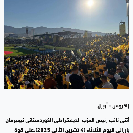
زاكروس - أربيل
أثنى نائب رئيس الحزب الديمقراطي الكوردستاني نيجيرفان
بارزاني اليوم الثلاثاء (4 تشرين الثاني 2025)،على قوة