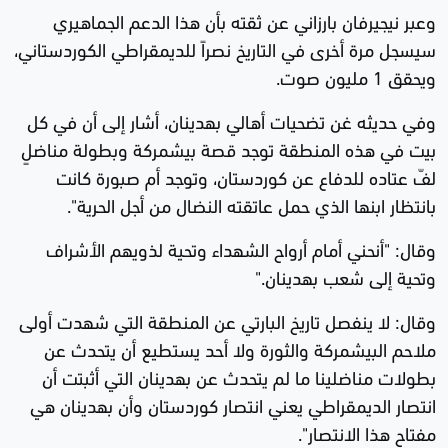
وعبر نيجيرفان بارزاني عن ثقته بأن هذا الدعم الجماهيري
سيسجل مرة أخرى في التاريخ نصراً للديمقراطي الكوردستاني،
ويحقق 1 مليون صوت.
وفي حديثه غن تضحيات أهالي بهدينان، أشار إلى أن في كل
بيت في هذه المنطقة توجد قصة بيشمركة وبطولة مناضلٍ
لفّ عتاده للدفاع عن كوردستان، وتوجد أم صبورة كانت
بانتظار ابنها الذي حمل عاتقته النضال من أجل الحرية".
وقال: "أنحني أمام أرواح الشهداء وتحية لذويهم الأشراف
وتحية إلى شعب بهدينان."
وقال: لا ينفصل تاريخ البارتي عن المنطقة التي شهدت أولى
ملاحم البيشمركة والثورة ولا أحد يستطيع أن يتحدث عن
بطولات مناضلينا ما لم يتحدث عن بهدينان التي أثبتت أن
انتصار الديمقراطي يعني انتصار كوردستان وأن بهدينان هي
مفتاح هذا الانتصار".