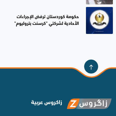
دمشق
حكومة كوردستان ترفض الإجراءات
الأحادية لشركتي "كرسنت بتروليوم"
و"دانة غاز" بشأن تزويد الكهرباء
العراقية بالغاز الطبيعي من الإقليم
زاكروس عربية