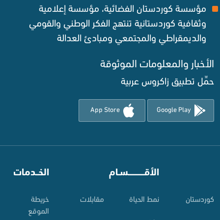
مؤسسة كوردستان الفضائية، مؤسسة إعلامية
وثقافية كوردستانية تنتهج الفكر الوطني والقومي
والديمقراطي والمجتمعي ومبادئ العدالة ‌
الأخبار والمعلومات الموثوقة‌
حمِّل تطبيق زاكروس عربية
App Store
Google Play
⠀
الأقـــــــــــسـام
⠀
الخــدمات
کوردستان
نمط الحياة
مقابلات
خريطة
الموقع