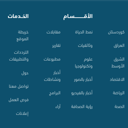
⠀
الأقـــــــــــسـام
⠀
الخــدمات
کوردستان
نمط الحياة
مقابلات
خريطة
الموقع
العراق
وثائقيات
تقارير
الترددات
الشرق
علوم
مطبوعات
والتطبيقات
الأوسط
وتكنولوجيا
أخبار
حول
الاقتصاد
أخبار بالصور
ونشاطات
تواصل معنا
الرياضة
أخبار بالفيديو
البرامج
فرص العمل
الصحة
رؤية الصحافة
آراء
إعلانات