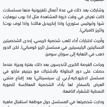
وشاركت بعد ذلك في عدة أعمال تلفزيونية منها مسلسلات
كانت تعرض في وقت ذروة المشاهدة مثل (ذا بوب نيوهارت
شو) و(بوليس ستوري) و(ذا إنكريدبل هالك) و(ذا لوف بوت)
و(ثريز كامباني).
وأجرت اختبارات أداء للعب شخصية كريسي، إحدى الشخصيتين
النسائيتين الرئيسيتين في مسلسل (ثريز كومباني)، لكن الدور
ذهب في النهاية إلى سوزان سومرز.
وجاءت الفرصة الكبرى لأندرسون بعد ذلك بفترة وجيزة عندما
حصلت على دور البطولة بالاشتراك مع جينيفر مارلو في
مسلسل (دبليو.كيه.آر.بي إن سينسيناتي) بعد إقناع منتجي
العرض بالسماح لها بأداء الشخصية المعاكسة للصورة
النمطية للشقراء التافهة.
ودارت شخصيتها في المسلسل حول موظفة استقبال ماهرة