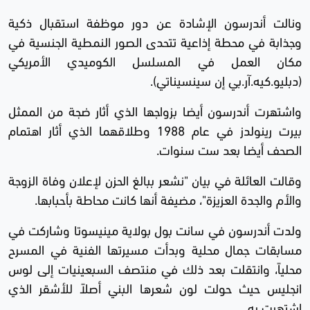
ونالت أندرسون الإشادة عن دور موظفة استقبال ذكية
وجذابة في محطة إذاعية تتحدى الصور النمطية الجنسية في
مكان العمل في المسلسل الكوميدي الأمريكي
(دبليو.كيه.آر.بي إن سينسيناتي).
واشتهرت أندرسون أيضا بزواجها الذي أثار ضجة من الممثل
بيرت رينولدز في عام 1988 وطلاقهما الذي أثار اهتمام
الصحف أيضا بعد ست سنوات.
وقالت العائلة في بيان "نشعر ببالغ الحزن لإعلان وفاة الزوجة
والأم والجدة العزيزة"، مضيفة أنها كانت محاطة بأحبابها.
ولدت أندرسون في سانت بول بولاية مينيسوتا وشاركت في
مسابقات جمال محلية وبدأت مسيرتها الفنية في المسرح
محلياً، وانتقلت بعد ذلك في منتصف السبعينيات إلى لوس
انجليس حيث حولت لون شعرها البني أصلاً للأشقر الذي
اشتهرت به.