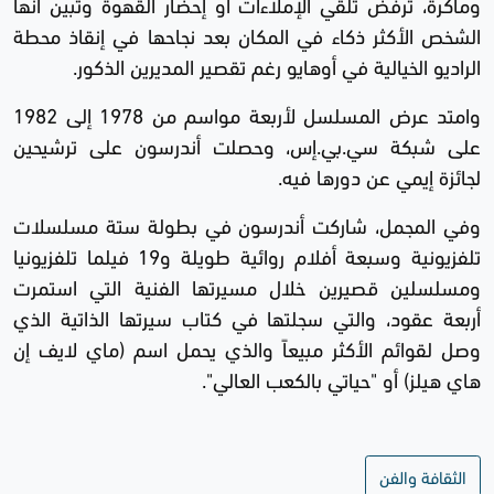
وماكرة، ترفض تلقي الإملاءات أو إحضار القهوة وتبين أنها
الشخص الأكثر ذكاء في المكان بعد نجاحها في إنقاذ محطة
الراديو الخيالية في أوهايو رغم تقصير المديرين الذكور.
وامتد عرض المسلسل لأربعة مواسم من 1978 إلى 1982
على شبكة سي.بي.إس، وحصلت أندرسون على ترشيحين
لجائزة إيمي عن دورها فيه.
وفي المجمل، شاركت أندرسون في بطولة ستة مسلسلات
تلفزيونية وسبعة أفلام روائية طويلة و19 فيلما تلفزيونيا
ومسلسلين قصيرين خلال مسيرتها الفنية التي استمرت
أربعة عقود، والتي سجلتها في كتاب سيرتها الذاتية الذي
وصل لقوائم الأكثر مبيعاً والذي يحمل اسم (ماي لايف إن
هاي هيلز) أو "حياتي بالكعب العالي".
الثقافة والفن