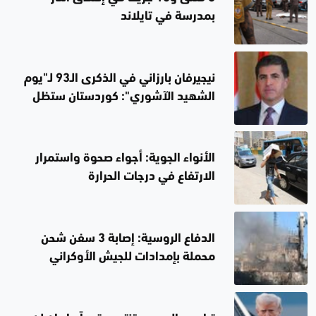
بمدرسة في تايلاند
نيجيرفان بارزاني في الذكرى الـ93 لـ"يوم
الشهيد الآشوري": كوردستان ستظل
دائماً وطناً مشتركاً للجميع
الأنواء الجوية: أجواء صحوة واستمرار
الارتفاع في درجات الحرارة
الدفاع الروسية: إصابة 3 سفن شحن
محملة بإمدادات للجيش الأوكراني