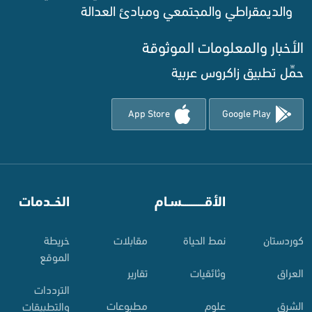
والديمقراطي والمجتمعي ومبادئ العدالة ‌
الأخبار والمعلومات الموثوقة‌
حمِّل تطبيق زاكروس عربية
App Store
Google Play
⠀
الأقـــــــــــسـام
⠀
الخــدمات
کوردستان
نمط الحياة
مقابلات
خريطة
الموقع
العراق
وثائقيات
تقارير
الترددات
الشرق
علوم
مطبوعات
والتطبيقات