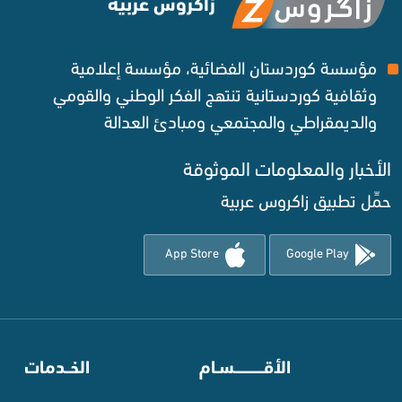
زاكروس عربية
مؤسسة كوردستان الفضائية، مؤسسة إعلامية
وثقافية كوردستانية تنتهج الفكر الوطني والقومي
والديمقراطي والمجتمعي ومبادئ العدالة ‌
الأخبار والمعلومات الموثوقة‌
حمِّل تطبيق زاكروس عربية
App Store
Google Play
⠀
الأقـــــــــــسـام
⠀
الخــدمات