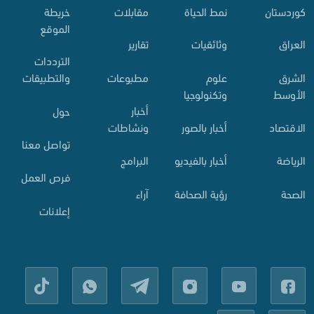
کوردستان
نمط الحياة
مقابلات
خريطة
الموقع
العراق
وثائقيات
تقارير
الترددات
الشرق
علوم
مطبوعات
والتطبيقات
الأوسط
وتكنولوجيا
أخبار
حول
الاقتصاد
أخبار بالصور
ونشاطات
تواصل معنا
الرياضة
أخبار بالفيديو
البرامج
فرص العمل
الصحة
رؤية الصحافة
آراء
إعلانات