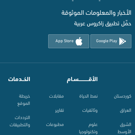
الأخبار والمعلومات الموثوقة‌
حمِّل تطبيق زاكروس عربية
App Store
Google Play
⠀
الأقـــــــــــسـام
⠀
الخــدمات
کوردستان
نمط الحياة
مقابلات
خريطة
الموقع
العراق
وثائقيات
تقارير
الترددات
الشرق
علوم
مطبوعات
والتطبيقات
الأوسط
وتكنولوجيا