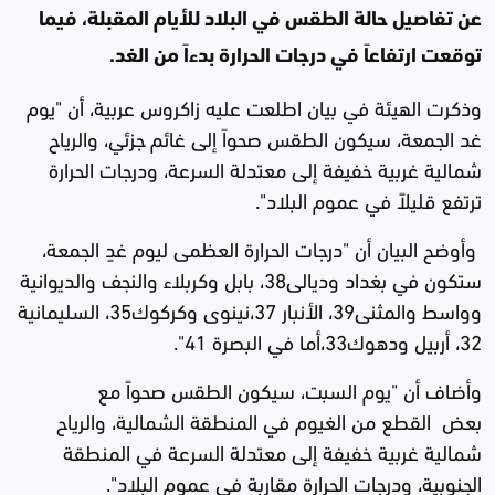
عن تفاصيل حالة الطقس في البلاد للأيام المقبلة، فيما
توقعت ارتفاعاً في درجات الحرارة بدءاً من الغد.
وذكرت الهيئة في بيان اطلعت عليه زاكروس عربية، أن "يوم
غد الجمعة، سيكون الطقس صحواً إلى غائم جزئي، والرياح
شمالية غربية خفيفة إلى معتدلة السرعة، ودرجات الحرارة
ترتفع قليلاً في عموم البلاد".
وأوضح البيان أن "درجات الحرارة العظمى ليوم غدٍ الجمعة،
ستكون في بغداد وديالى38، بابل وكربلاء والنجف والديوانية
وواسط والمثنى39، الأنبار 37،نينوى وكركوك35، السليمانية
32، أربيل ودهوك33،أما في البصرة 41".
وأضاف أن "يوم السبت، سيكون الطقس صحواً مع
بعض القطع من الغيوم في المنطقة الشمالية، والرياح
شمالية غربية خفيفة إلى معتدلة السرعة في المنطقة
الجنوبية، ودرجات الحرارة مقاربة في عموم البلاد".