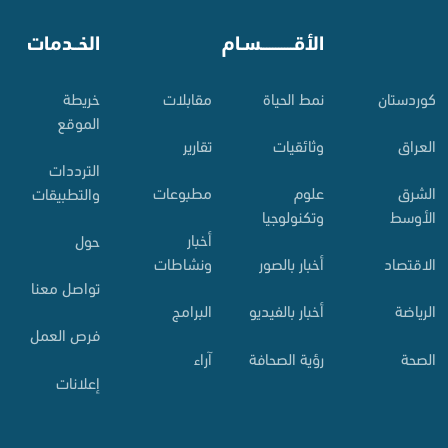
⠀
الأقـــــــــــسـام
⠀
الخــدمات
کوردستان
نمط الحياة
مقابلات
خريطة
الموقع
العراق
وثائقيات
تقارير
الترددات
الشرق
علوم
مطبوعات
والتطبيقات
الأوسط
وتكنولوجيا
أخبار
حول
الاقتصاد
أخبار بالصور
ونشاطات
تواصل معنا
الرياضة
أخبار بالفيديو
البرامج
فرص العمل
الصحة
رؤية الصحافة
آراء
إعلانات