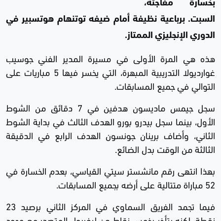
بخسارة مفاجئة،
السبت. برباعية نظيفة أمام ضيفه توتنهام هوتسبير في
الدوري الإنجليزي الممتاز.
هذه هي المرة الأولى في مسيرة المدير الفني جوسيب
غوارديولا التدريبية المبهرة، التي يخسر فيها 5 مباريات على
التوالي في جميع المسابقات.
سجل جيمس ماديسون هدفين في 7 دقائق من الشوط
الأول، بينما سجل بيدرو بورو الهدف الثالث في بداية الشوط
الثاني، وأضاف برينان جونسون الهدف الرابع في الدقيقة
الثالثة من الوقت بدل الضائع.
بهذا انتهى رقم مانشستر سيتي القياسي، بعدم الخسارة في
52 مباراة متتالية على أرضه بجميع المسابقات.
فيما تجمد الفريق السماوي في المركز الثاني برصيد 23
نقطة، لكنه يتأخر بخمس نقاط عن ليفربول المتصدر مع وجود