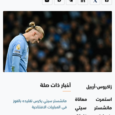
أخبار ذات صلة
زاكروس-أربيل
استمرت معاناة
مانشستر سيتي يكرس تقليده بالفوز
في المباريات الافتتاحية
مانشستر سيتي