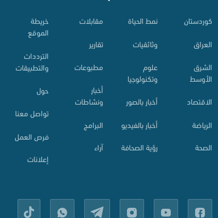
کوردستان
نمط الحياة
مقابلات
خريطة
الموقع
العراق
وثائقيات
تقارير
الترددات
الشرق
علوم
مطبوعات
والتطبيقات
الأوسط
وتكنولوجيا
أخبار
حول
الاقتصاد
أخبار بالصور
ونشاطات
تواصل معنا
الرياضة
أخبار بالفيديو
البرامج
فرص العمل
الصحة
رؤية الصحافة
آراء
إعلانات