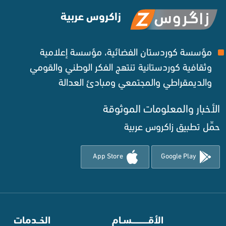
زاكروس عربية
مؤسسة كوردستان الفضائية، مؤسسة إعلامية
وثقافية كوردستانية تنتهج الفكر الوطني والقومي
والديمقراطي والمجتمعي ومبادئ العدالة ‌
الأخبار والمعلومات الموثوقة‌
حمِّل تطبيق زاكروس عربية
App Store
Google Play
⠀
الأقـــــــــــسـام
⠀
الخــدمات