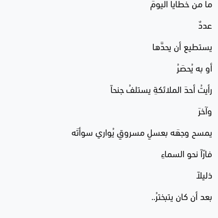
ما من خطايا اليومَ
عددٌ
يستطيع أن يحدَّها
أو به يُحصَرُ
رأيتُ أحدَ الملائكةِ يستلفُ جنحاً
وآخرَ
يمسح وجهَه بعسلٍ مسروقٍ يُواري سوأتَه
فارّاً نحو السماءِ
ذليلاً
بعد أن كان يتبخترُ..