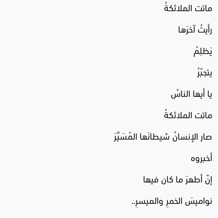
ماتت الملائكةُ
رأيتُ آخرَها
يَظلِمُ
يتجبّرُ
يا أيها الناسُ
ماتت الملائكةُ
صار الإنسانُ شيطانَها المُسَيِّرَ
أخبروه
إنّ أطهرَ ما كان فيها
نواميسَ الخمرِ والميسرِ..