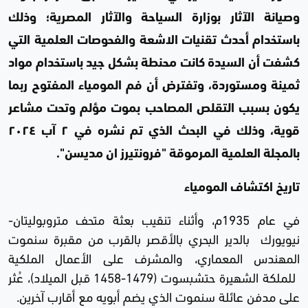
وصيانة الآثار بوزارة السياحة والآثار المصرية؛ وذلك
باستخدام أحدث تقنيات الاشعة والفحوصات العلمية التي
كشفت أن السيدة كانت محنطة بشكل جيد باستخدام مواد
ثمينة ومستوردة، وتفترض أن فم المومياء المفتوح ربما
يكون بسبب التقلص المصاحب بموت مؤلم وتحت مشاعر
قوية، وذلك في البحث الذي تم نشره في ٢ آب ٢٠٢٤
بالمجلة العلمية المرموقة "فرونتيرز ان مديسن".
تاريخ اكتشاف المومياء
في عام 1935م، وأثناء تنقيب بعثة متحف متروبوليتان-
نيويورك بالدير البحري بالأقصر بالقرب من مقبرة سنموت
المهندس المعماري، والمشرف على الأعمال الملكية
للملكة الشهيرة حتشبسوت (1479-1458 قبل الميلاد)، عُثر
على مدفن عائلة سنموت الذي يضم أبويه مع أقارب آخرين.