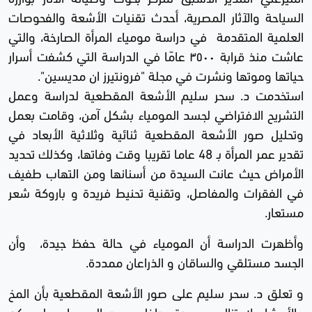
السياحة والآثار المصرية، أحدث تقنيات الأشعة والفحوصات
العلمية المتقدمة في دراسة مومياء المرأة الصارخة، والتي
عاشت منذ قرابة ٣٥٠٠ عامًا في الدراسة التي كشفت أسرار
حياتها وموتها ونشرت في مجلة "فرونتيرز ان مديسين".
استخدمت د. سحر سليم الأشعة المقطعية لدراسة وعمل
التشريح الافتراضي لجسد المومياء بشكل آمن، وقامت بعمل
وتحليل صور الأشعة المقطعية ثنائية وثلاثية الأبعاد في
تقدير عمر المرأة بـ 48 عاما تقريبا وقت وفاتها، وكذلك تحديد
الأمراض حيث عانت السيدة من أسنانها ومن التهاب طفيف
في الفقرات والمفاصل، وتقنية تحنيط فريدة و باروكة شعر
مستعار.
وأظهرت الدراسة أن المومياء في حالة حفظ جيدة، وأن
الجسد مستلقي والساقان و الذراعان ممددة.
و تعلق د. سحر سليم على صور الأشعة المقطعية بأن المخ
والأحشاء لا تزال موجودة بداخل جسد المومياء، ولم يكن