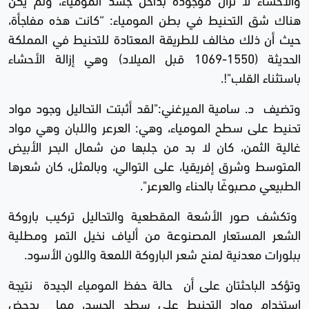
هناك شق التحنيط في بطن المومياء: “كانت هذه مفاجأة،
حيث أن ذلك مخالف للطريقة المعتادة للتحنيط في المملكة
الحديثة (1550-1069 قبل الميلاد) وهي إزالة الأحشاء
باستثناء القلب"!.
وتضيف د. سامية الميرغني:"لقد أثبتت التحاليل وجود مواد
تحنيط على سطح المومياء، وهي: العرعر واللبان وهي مواد
غالية الثمن، كان لا بد من جلبها من شمال البحر الأبيض
المتوسط وشرق إفريقيا، على التوالي، وبالمثل، كان شعرها
الطبيعي مصبوغًا بالحناء والعرعر".
وتكشف صور الأشعة المقطعية والتحاليل تركيب باروكة
الشعر المستعار المصنوعة من ألياف نخيل التمر ومطلية
ببلورات معدنية لمنح شعر الباروكة اللمعة واللون الأسود.
وتؤكد الباحثتان على أن حالة حفظ المومياء الجيدة نتيجة
استخدام مواد التحنيط على سطح الجسد، مما يدحض