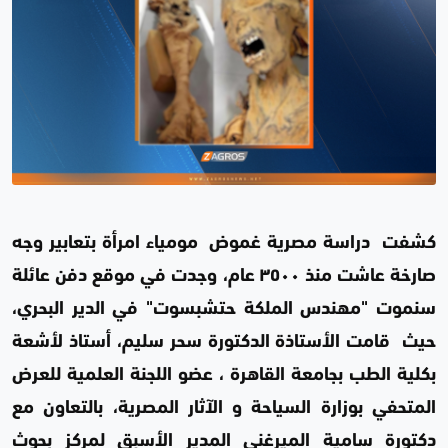
كشفت دراسة مصرية غموض مومياء امرأة بتعابير وجه
صارخة عاشت منذ ٣٥٠٠ عام، وجدت في موقع دفن عائلة
سنموت "مهندس الملكة حتشبسوت" في الدير البحري،
حيث قامت الأستاذة الدكتورة سحر سليم، أستاذ لأشعة
بكلية الطب بجامعة القاهرة ، عضو اللجنة العلمية للعرض
المتحفي بوزارة السياحة و الآثار المصرية، بالتعاون مع
دكتورة سامية الميرغني المدير الأسبق لمركز بحوث