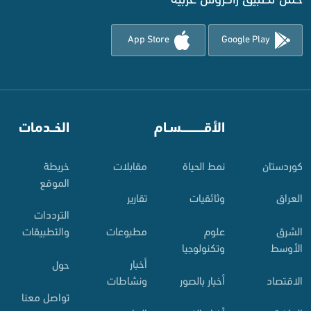
App Store
Google Play
⠀
الأقـــــــــــسـام
⠀
الخــدمات
کوردستان
نمط الحياة
مقابلات
خريطة
الموقع
العراق
وثائقيات
تقارير
الترددات
الشرق
علوم
مطبوعات
والتطبيقات
الأوسط
وتكنولوجيا
أخبار
حول
الاقتصاد
أخبار بالصور
ونشاطات
تواصل معنا