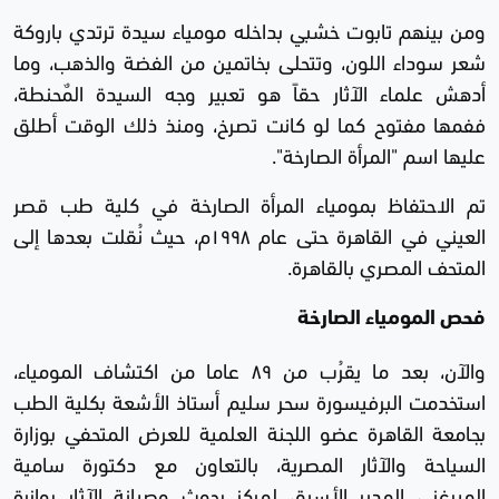
ومن بينهم تابوت خشبي بداخله مومياء سيدة ترتدي باروكة
شعر سوداء اللون، وتتحلى بخاتمين من الفضة والذهب، وما
أدهش علماء الآثار حقاً هو تعبير وجه السيدة المٌحنطة،
ففمها مفتوح كما لو كانت تصرخ، ومنذ ذلك الوقت أطلق
عليها اسم "المرأة الصارخة".
تم الاحتفاظ بمومياء المرأة الصارخة في كلية طب قصر
العيني في القاهرة حتى عام ١٩٩٨م، حيث نُقلت بعدها إلى
المتحف المصري بالقاهرة.
فحص المومياء الصارخة
والآن، بعد ما يقرُب من ٨٩ عاما من اكتشاف المومياء،
استخدمت البرفيسورة سحر سليم أستاذ الأشعة بكلية الطب
بجامعة القاهرة عضو اللجنة العلمية للعرض المتحفي بوزارة
السياحة والآثار المصرية، بالتعاون مع دكتورة سامية
الميرغني المدير الأسبق لمركز بحوث وصيانة الآثار بوازرة