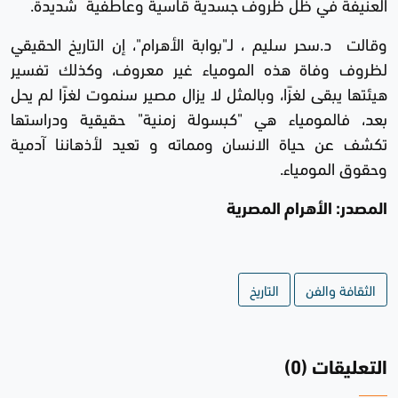
العنيفة في ظل ظروف جسدية قاسية وعاطفية شديدة.
وقالت د.سحر سليم ، لـ"بوابة الأهرام"، إن التاريخ الحقيقي
لظروف وفاة هذه المومياء غير معروف، وكذلك تفسير
هيئتها يبقى لغزًا، وبالمثل لا يزال مصير سنموت لغزًا لم يحل
بعد، فالمومياء هي "كبسولة زمنية" حقيقية ودراستها
تكشف عن حياة الانسان ومماته و تعيد لأذهاننا آدمية
وحقوق المومياء.
المصدر: الأهرام المصرية
الثقافة والفن
التاريخ
التعليقات (0)