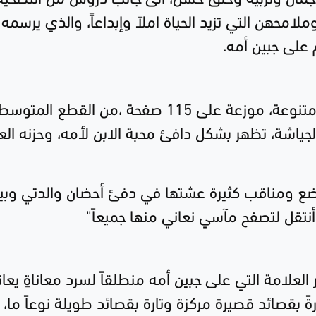
محهن التي تزيد الحياة املاً وإبداعاً، والذي يرسمه
على جبين أمه.
تحتوي المجموعة بي دفاتها 52 قصيدة متنوعة، موزعة على 115 صفحة ،من القطع المتوس
ياشة، تظهر بشكل دافئ محبة الابن لأمه، وحزنه ال
واضع ومناقب كثيرة عشتها في دفئ أحضان والدتي وبي
ثم أنتقل لتصفح مآسي نعاني منها جميعاً"
 العلامة التي على جبين أمه منطلقاً لسرد معاناةٍ يعا
رةً بقصائد قصيرة مركزة وتارة بقصائد طويلة نوعاً ما،