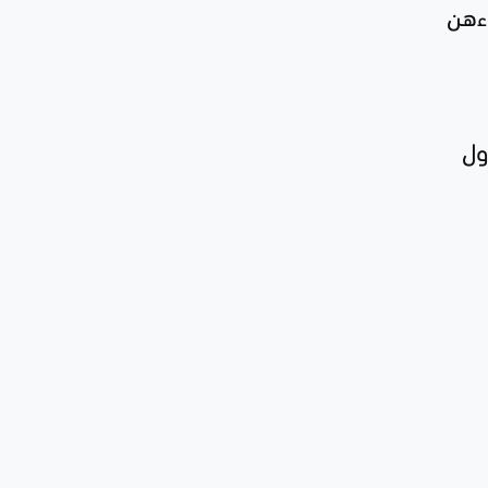
اءهن
ول