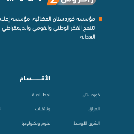
مؤسسة كوردستان الفضائية، مؤسسة إعلامي
تنتهج الفكر الوطني والقومي والديمقراطي
العدالة ‌
⠀
الأقـــــــــــسـام
⠀
کوردستان
نمط الحياة
م
العراق
وثائقيات
ت
الشرق الأوسط
علوم وتكنولوجيا
م