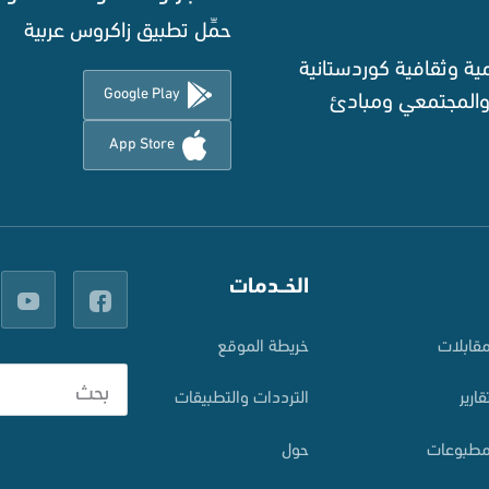
حمِّل تطبيق زاكروس عربية
ة وثقافية كوردستانية
Google Play
 والمجتمعي ومبادئ
App Store
الخــدمات
قابلات
خريطة الموقع
قارير
الترددات والتطبيقات
طبوعات
حول