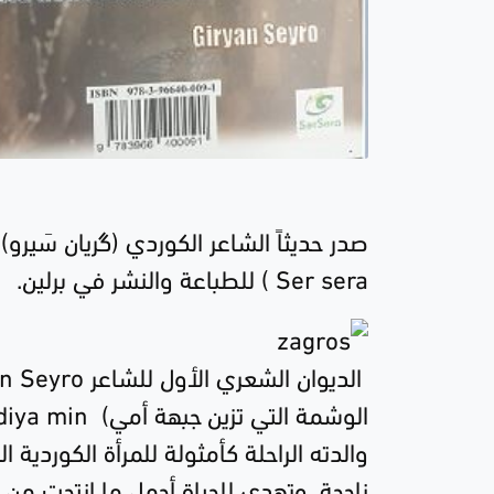
صدر حديثاً الشاعر الكوردي (گريان سَيرو)
Ser sera )
للطباعة والنشر في برلين.
الديوان الشعري الأول للشاعر
Giryan Seyro
الوشمة التي تزين جبهة أمي)
Deqa li ser eniya diya min
والدته الراحلة كأمثولة للمرأة الكوردية
ناجحة، وتهدي للحياة أجمل ما انتجت من