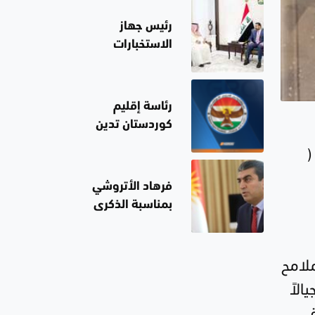
على روسيا
رئيس جهاز
الاستخبارات
العامة السعودي
بضيافة الزيدي..
نقل إليه رسالة
رئاسة إقليم
من قيادة
كوردستان تدين
المملكة
تفجير جرمانا
فرهاد الأتروشي
بمناسبة الذكرى
الـ93 لمذبحة
سيميل: ندعو
ملامح
لحماية حقوق
المكونات
الاً