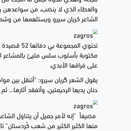
والعطاء الذي لا ينضب، من سواعدهن وملا
الشاعر كريان سيرو ويستلهمها من وشم 
مكتوبة بأسلوب سلس مليئ بالمشاعر الج
على فراقها الأبدي،
يقول الشعر گريان سيرو: "أتنقل بين م
حنان يديها الرحيمتين، وأتفقد آثارها... 
مضيفاً "إنه لأمر جميل أن يتناول الشاعر
منها الكثير الكثير من شعب كُردستان" تا