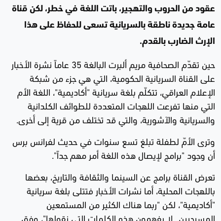
عقود من الحروب والتهجير، باتت اللغة في خطر، لكن قناة
عامة جديدة ناطقة بالسريانية تسعى للحفاظ على هذا
الإرث الضارب بالقدم.
حين تقدّم الصحافية مريم ألبرت البالغة 35 عاماً نشرة الأخبار
على القناة السريانية الحكومية، التي هي جزء من شبكة
الإعلام العراقي، تتكلّم بلغة سريانية "أكاديمية"، اللغة الأم
التي منها تفرعت اللهجات المتعددة للطوائف الكلدانية
والسريانية والآشورية، والتي قد تختلف من قرية إلى أخرى.
وترى الأمّ لطفلة تبلغ تسع سنوات في حديث لفرانس برس
أن وجود "برامج لإيصال هذه اللغة أمر مهم جداً".
تعرض القناة برامج عن السينما والثقافة والتاريخ، بعضها
باللهجات المحلية، أما نشرات الأخبار فتتلى بلغة سريانية
"أكاديمية"، لكن "ربما هناك الكثير من المستمعين
المسيحيين...لا يفهمون هذه الكلمات التي نقولها"، وفق