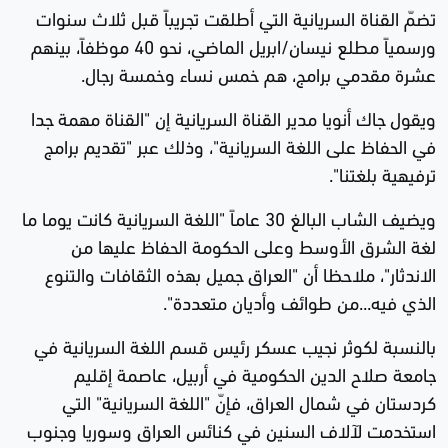
تضمّ القناة السريانية التي أطلقت تجريباً قبل ثلاث سنوات
ورسمياً مطلع نيسان/ابريل الماضي، نحو 40 موظفاً، بينهم
عشرة مقدمي برامج، هم خمس نساء وخمسة رجال.
ويقول جاك أنويا مدير القناة السريانية إن "القناة مهمة جدا
في الحفاظ على اللغة السريانية"، وذلك عبر "تقديم برامج
ترفيهية بلغتنا".
ويضيف الشاب البالغ 30 عاماً "اللغة السريانية كانت يوما ما
لغة الشرق الأوسط وعلى الحكومة الحفاظ عليها من
الاندثار"، ملاحظا أن "العراق جميل بهذه الثقافات والتنوع
الذي فيه...من طوائف وأديان متعددة".
بالنسبة لكوثر نجيب عسكر رئيس قسم اللغة السريانية في
جامعة صلاح الدين الحكومية في أربيل، عاصمة إقليم
كردستان في شمال العراق، فإنّ "اللغة السريانية" التي
استخدمت لآلاف السنين في كنائس العراق وسوريا وجنوب