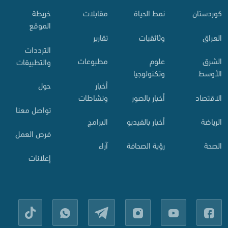
کوردستان
نمط الحياة
مقابلات
خريطة
الموقع
العراق
وثائقيات
تقارير
الترددات
الشرق
علوم
مطبوعات
والتطبيقات
الأوسط
وتكنولوجيا
أخبار
حول
الاقتصاد
أخبار بالصور
ونشاطات
تواصل معنا
الرياضة
أخبار بالفيديو
البرامج
فرص العمل
الصحة
رؤية الصحافة
آراء
إعلانات