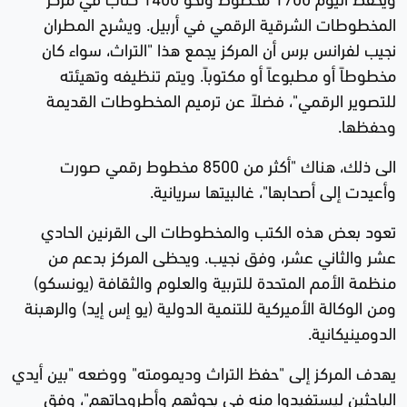
المخطوطات الشرقية الرقمي في أربيل. ويشرح المطران
نجيب لفرانس برس أن المركز يجمع هذا "التراث، سواء كان
مخطوطاً أو مطبوعاً أو مكتوباً. ويتم تنظيفه وتهيئته
للتصوير الرقمي"، فضلاً عن ترميم المخطوطات القديمة
وحفظها.
الى ذلك، هناك "أكثر من 8500 مخطوط رقمي صورت
وأعيدت إلى أصحابها"، غالبيتها سريانية.
تعود بعض هذه الكتب والمخطوطات الى القرنين الحادي
عشر والثاني عشر، وفق نجيب. ويحظى المركز بدعم من
منظمة الأمم المتحدة للتربية والعلوم والثقافة (يونسكو)
ومن الوكالة الأميركية للتنمية الدولية (يو إس إيد) والرهبنة
الدومينيكانية.
يهدف المركز إلى "حفظ التراث وديمومته" ووضعه "بين أيدي
الباحثين ليستفيدوا منه في بحوثهم وأطروحاتهم"، وفق