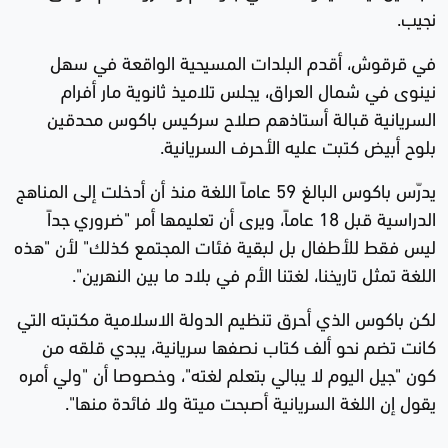
نجيب.
في قرقوش، أقدم البلدات المسيحية الواقعة في سهل
نينوى في شمال العراق، يجلس تلاميذ ثانوية مار أفرام
السريانية قبالة أستاذهم صلاح سركيس باكوس محدقين
بلوح أبيض كتبت عليه الأحرف السريانية.
يدرّس باكوس البالغ 59 عاماً اللغة منذ أن أدخلت إلى المناهج
الدراسية قبل 18 عاماً، ويرى أن تعليمها أمر "ضروري جداً
ليس فقط للأطفال بل لبقية فئات المجتمع كذلك" لأن "هذه
اللغة تمثل تاريخنا، لغتنا الأم في بلاد ما بين النهرين".
لكن باكوس الذي أحرق تنظيم الدولة الاسلامية مكتبته التي
كانت تضم نحو ألف كتاب نصفها سريانية، يبدي قلقه من
كون "جيل اليوم لا يبالي بتعلم لغته"، وخصوصا أن "ولي أمره
يقول إن اللغة السريانية أصبحت ميتة ولا فائدة منها".