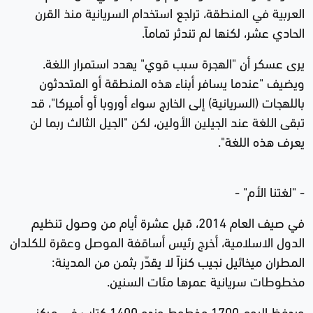
العربية في المنطقة، تراجع استخدام السريانية منذ القرن
الحادي عشر، لكنها لم تندثر تماماً.
يرى عسكر أن "الهجرة سبب قوي" يهدد استمرار اللغة.
ويضيف "عندما يسافر أبناء هذه المنطقة أو المتحدثون
باللهجات (السريانية) إلى الخارج سواء أوروبا أو أميركا"، قد
تبقى اللغة عند الجيلين الأولين، لكن "الجيل الثالث ربما لن
يعرف هذه اللغة".
- "لغتنا الأم" -
في صيف العام 2014، قبل عشرة أيام من وصول تنظيم
الدول الاسلامية، أخرج رئيس أساقفة الموصل وعقرة للكلدان
المطران ميخائيل نجيب كنزاً لا يقدّر بثمن من المدينة:
مخطوطات سريانية عمرها مئات السنين.
ويحفظ اليوم 1700 مخطوط ونحو 1400 كتاب في مركز