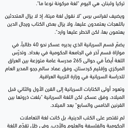
تركيا ولبنان، هي اليوم "لغة مركونة نوعا ما".
ويضيف لفرانس برس "لا نقول لغة ميتة، إذ لا يزال المتحدثين
باللهجات يعتمدون عليها، ولا يزال بعض الكتاب ورجال الدين
يهتمون بها، لكن الخطر عليها وارد".
يضمّ قسم السريانية الذي يديره عسكر نحو 40 طالباً، في
موازاة قسم آخر في الجامعة الحكومية في بغداد. وتدرّس
اللغة أيضاً في حوالى 265 مدرسة عامة متوزعة بين العراق
المركزي وإقليم كردستان، وفق عماد سالم ججو المدير العام
للدراسة السريانية في وزارة التربية العراقية.
وتعود أولى الكتابات السريانية إلى القرن الأول والثاني قبل
الميلاد، وفق عسكر، لكن اللغة السريانية "بلغت ذروتها بين
القرنين الخامس والسابع" بعد الميلاد.
لم تقتصر على الكتب الدينية، بل كانت لغة التعاملات
الحكومية والفلسفة والعلوم والأدب. وفي ظل تقدّم اللغة