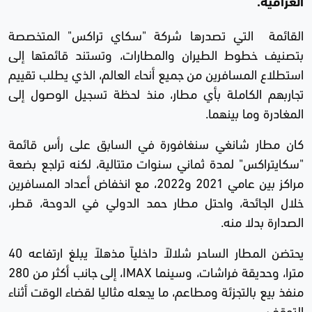
العراقية.
القائمة التي تصدرها شركة "سكاي تراكس" المتخصصة
بتصنيف خطوط الطيران والمطارات، وتستند قائمتها إلى
استطلاع المسافرين من جميع أنحاء العالم، الذي يطلب تقييم
تجاربهم الكاملة بأي مطار، منذ لحظة تسجيل الوصول إلى
المغادرة وما بينهما.
كان مطار شانغي سنغافورة في السابق على رأس قائمة
"سكايتراكس" لمدة ثماني سنوات متتالية، لكنه تراجع بضعة
مراكز بين عامي 2021 و2022، مع انخفاض أعداد المسافرين
خلال الجائحة، واحتل مطار حمد الدولي في الدوحة، قطر،
الصدارة بدلا منه.
يحتضن المطار الساحر شلالاً داخلياً مذهلاً يبلغ ارتفاعه 40
مترا، وحديقة فراشات، وسينما IMAX، إلى جانب أكثر من 280
منفذ بيع بالتجزئة ومطاعم، ما يجعله مثاليا لقضاء الوقت أثناء
التوقف.