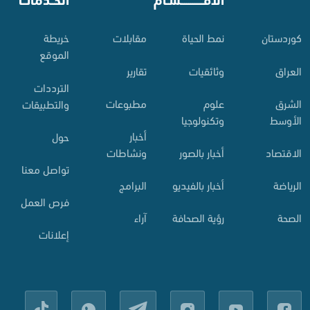
⠀
الأقـــــــــــسـام
⠀
الخــدمات
کوردستان
نمط الحياة
مقابلات
خريطة
الموقع
العراق
وثائقيات
تقارير
الترددات
الشرق
علوم
مطبوعات
والتطبيقات
الأوسط
وتكنولوجيا
أخبار
حول
الاقتصاد
أخبار بالصور
ونشاطات
تواصل معنا
الرياضة
أخبار بالفيديو
البرامج
فرص العمل
الصحة
رؤية الصحافة
آراء
إعلانات