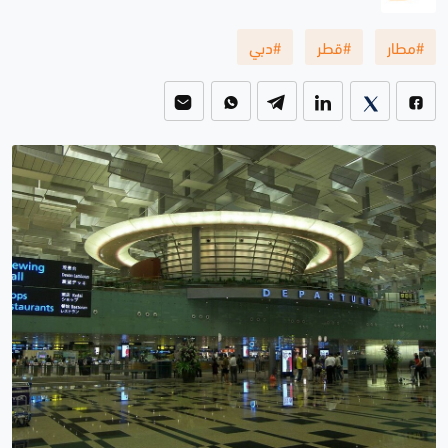
#مطار
#قطر
#دبي