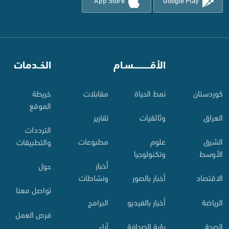
⠀
الأقـــــــــــسـام
⠀
الخــدمات
کوردستان
نمط الحياة
مقابلات
خريطة
الموقع
العراق
وثائقيات
تقارير
الترددات
الشرق
علوم
مطبوعات
والتطبيقات
الأوسط
وتكنولوجيا
أخبار
حول
الاقتصاد
أخبار بالصور
ونشاطات
تواصل معنا
الرياضة
أخبار بالفيديو
البرامج
فرص العمل
الصحة
رؤية الصحافة
آراء