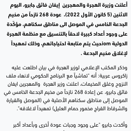
أعلنت وزيرة الهجرة والمهجرين إيفان فائق جابرو، اليوم
الاثنين (5 كانون الأول 2022)، عودة 268 نازحاً من مخيم
الجدعة الخامس في الموصل الى مناطق سكناهم، مؤكّدة
على وجود أعداد كبيرة لاحقاً بالتنسيق مع منظمة الهجرة
الدولية iomحيث يتم متابعة احتياجاتهم، وذلك تمهيداً
لإغلاق مخيم الجدعة .
وذكر المكتب الإعلامي لوزير الهجرة في بيان اطلعت عليه
زاكروس عربية: أنه "تماشياً مع البرنامج الحكومي لانهاء ملف
النزوح وغلق المخيمات، اعلنت وزير الهجرة والمهجرين ايفان
فائق جابرو، عن إعادة 268 نازحاً من مخيم الجدعة الخامس في
الموصل إلى مناطق سكناهم الأصلية في (الموصل والقيارة
والشرقاط القراج مخمور حمام العليل) تمهيداً لاغلاقه".
وأكدت جابرو "على وجود وجبات عودة أخرى وبأعداد أكبر