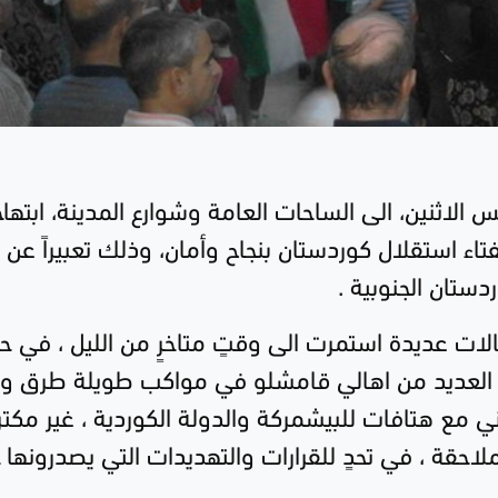
الاثنين، الى الساحات العامة وشوارع المدينة، ابتهاجا
تاء استقلال كوردستان بنجاح وأمان، وذلك تعبيراً عن
ستان الجنوبية .
ت عديدة استمرت الى وقتٍ متاخرٍ من الليل ، في ح
ب العديد من اهالي قامشلو في مواكب طويلة طرق و
ني مع هتافات للبيشمركة والدولة الكوردية ، غير مكتر
احقة ، في تحدٍ للقرارات والتهديدات التي يصدرونها ج