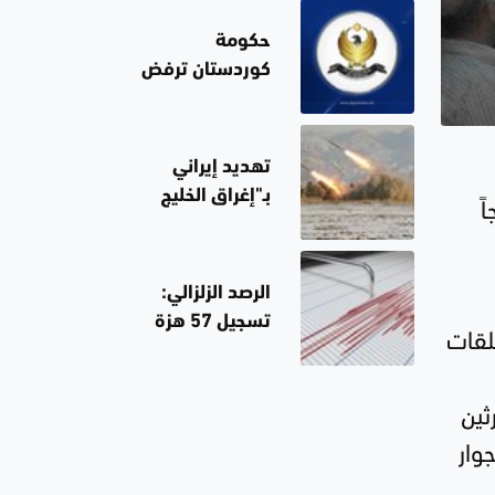
نقل ركاب في
مدينة جرمانا
حكومة
قرب دمشق
كوردستان ترفض
الإجراءات
الأحادية لشركتي
"كرسنت
تهديد إيراني
بتروليوم" و"دانة
بـ"إغراق الخليج
ً
غاز" بشأن تزويد
في الظلام"
الكهرباء العراقية
سبق تراجع
بالغاز الطبيعي
واشنطن عن
الرصد الزلزالي:
من الإقليم
استهداف
تسجيل 57 هزة
لقات
محطات الطاقة
أرضية داخل
العراق خلال
ثين
تموز الماضي
وار