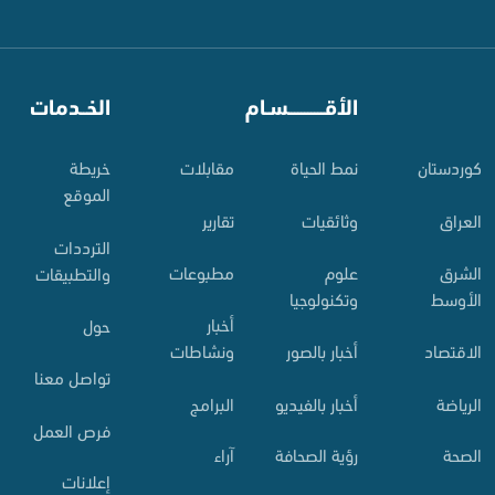
⠀
الأقـــــــــــسـام
⠀
الخــدمات
کوردستان
نمط الحياة
مقابلات
خريطة
الموقع
العراق
وثائقيات
تقارير
الترددات
الشرق
علوم
مطبوعات
والتطبيقات
الأوسط
وتكنولوجيا
أخبار
حول
الاقتصاد
أخبار بالصور
ونشاطات
تواصل معنا
الرياضة
أخبار بالفيديو
البرامج
فرص العمل
الصحة
رؤية الصحافة
آراء
إعلانات