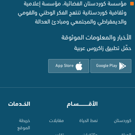
مؤسسة كوردستان الفضائية، مؤسسة إعلامية
وثقافية كوردستانية تنتهج الفكر الوطني والقومي
والديمقراطي والمجتمعي ومبادئ العدالة ‌
الأخبار والمعلومات الموثوقة‌
حمِّل تطبيق زاكروس عربية
App Store
Google Play
⠀
الأقـــــــــــسـام
⠀
الخــدمات
کوردستان
نمط الحياة
مقابلات
خريطة
الموقع
العراق
وثائقيات
تقارير