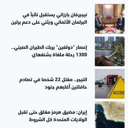
نيجيرفان بارزاني يستقبل نائباً في
البرلمان الألماني ويثني على دعم برلين
للإقليم في مراحله "الصعبة"
إعصار "دولفين" يربك الطيران الصيني..
1300 رحلة ملغاة بشنغهاي
النيجر.. مقتل 22 شخصا في تصادم
حافلتين أغلبهم جنود
إيران: مضيق هرمز مغلق حتى تقبل
الولايات المتحدة كل الشروط