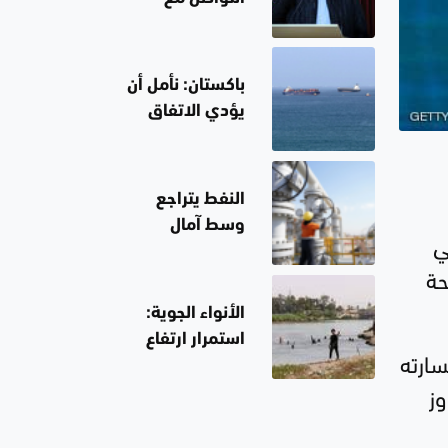
مجتبى خامنئي
"صعب للغاية"
حاليا
باكستان: نأمل أن
يؤدي الاتفاق
بشأن هرمز
لاستئناف
المحادثات بين
النفط يتراجع
طهران
وسط آمال
ي
وواشنطن
التوصل لاتفاق
فتوحة
بين أميركا وإيران
الأنواء الجوية:
استمرار ارتفاع
عدم خسارته
درجات الحرارة
دوز
حتى الأسبوع
المقبل