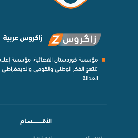
زاكروس عربية
مؤسسة كوردستان الفضائية، مؤسسة إعلامي
تنتهج الفكر الوطني والقومي والديمقراطي
العدالة ‌
⠀
الأقـــــــــــسـام
⠀
کوردستان
نمط الحياة
م