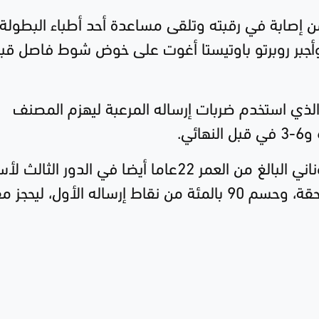
 إصابة في رقبته وتلقى مساعدة أحد أطباء البطولة
أجبر
روبرتو باوتيستا أغوت
على خوض شوط فاصل قب
لذي استخدم ضربات إرساله المرعبة ليهزم المصنف
و6-3 في قبل النهائي
.
وأطلق راونيتش، الذي هزم منافسه اليوناني البالغ من العمر 22عاما أيضا في الدور الث
المفتوحة هذا العام، 12 ضربة إرسال ساحقة، وحسم 90 بالمئة من نقاط إرساله الأول، لي