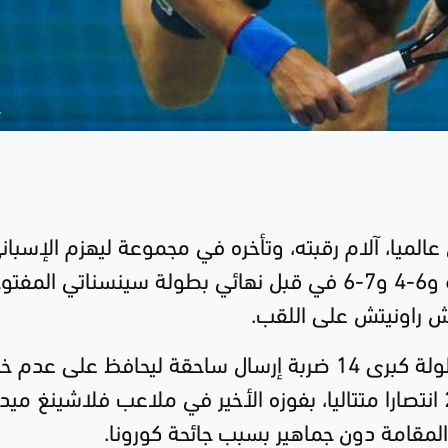
لميا، آلام رقبته، وتأخره في مجموعة ليهزم الإسبان
روبرتو باوتيستا أغوت بصعوبة بالغة 4-6 و6-4 و7-6 في قبل نهائي بطولة سينسناتي الم
ش راونيتش على اللقب
.
وأطلق اللاعب الصربي الحائز على 17 بطولة كبرى 14 ضربة إرسال ساحقة ليحافظ على 
في 2020، ويمدد رقمه القياسي إلى 22 انتصارا متتاليا، بفوزه الأخير في ملاعب فلاشينغ مي
لمقامة دون جماهير بسبب جائحة كورونا
.