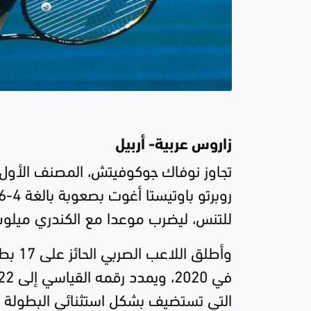
زاروس عربية- أربيل
تجاوز نوفاك جوكوفيتش، المصنف الأول عا
للتنس، ليضرب موعدا مع الكندري ميلو
التي تستضيف بشكل استثنائي البطولة ا