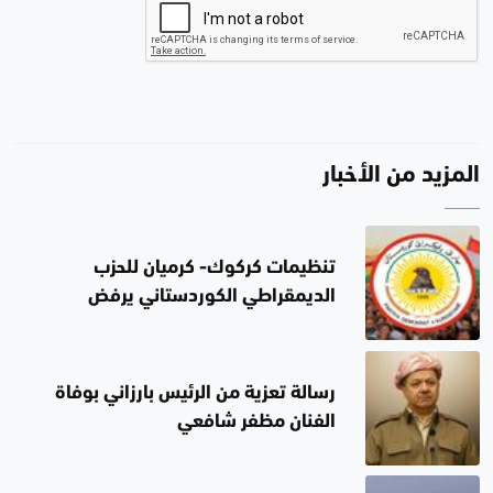
المزيد من الأخبار
تنظيمات كركوك- كرميان للحزب
الديمقراطي الكوردستاني يرفض
تصريحات محافظ كركوك بشأن انتهاء
المادة 140
رسالة تعزية من الرئيس بارزاني بوفاة
الفنان مظفر شافعي