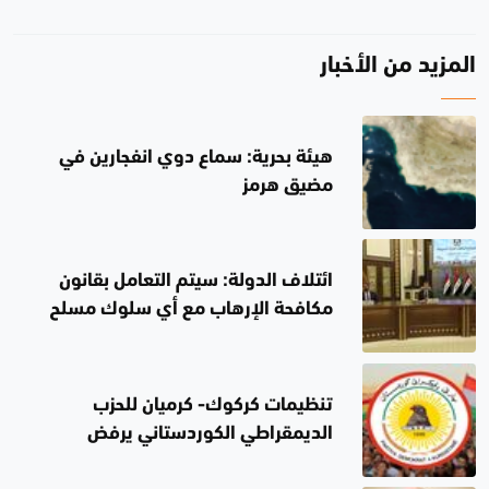
المزيد من الأخبار
هيئة بحرية: سماع دوي انفجارين في
مضيق هرمز
ائتلاف الدولة: سيتم التعامل بقانون
مكافحة الإرهاب مع أي سلوك مسلح
خارج إطار الدولة
تنظيمات كركوك- كرميان للحزب
الديمقراطي الكوردستاني يرفض
تصريحات محافظ كركوك بشأن انتهاء