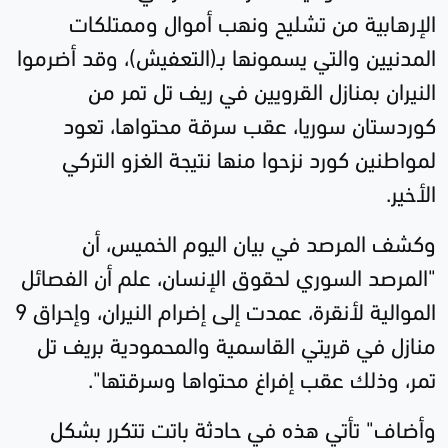
الإرهابية من تشليح ونهب أموال وممتلكات
المدنيين والتي يسمونها بـ(التعفيش)، وقد أضرموا
النيران بمنازل القرويين في ريف تل تمر من
كوردستان سوريا، عقب سرقة محتواها، تعود
لمواطنين كورد نزحوا منها نتيجة الغزو التركي
الأخير.
وكشف المرصد في بيان اليوم الخميس، أن
"المرصد السوري لحقوق الإنسان، علم أن الفصائل
الموالية لأنقرة، عمدت إلى إضرام النيران، وإحراق 9
منازل في قريتي القاسمية والمحمودية بريف تل
تمر، وذلك عقب إفراغ محتواها وسرقتها".
وأضاف" تأتي هذه في حادثة باتت تتكرر بشكل