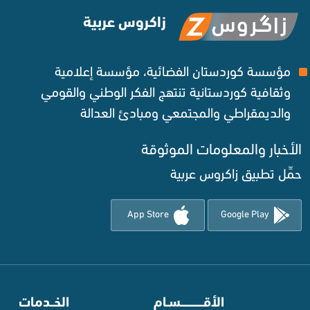
زاكروس عربية
مؤسسة كوردستان الفضائية، مؤسسة إعلامية
وثقافية كوردستانية تنتهج الفكر الوطني والقومي
والديمقراطي والمجتمعي ومبادئ العدالة ‌
الأخبار والمعلومات الموثوقة‌
حمِّل تطبيق زاكروس عربية
App Store
Google Play
⠀
الأقـــــــــــسـام
⠀
الخــدمات