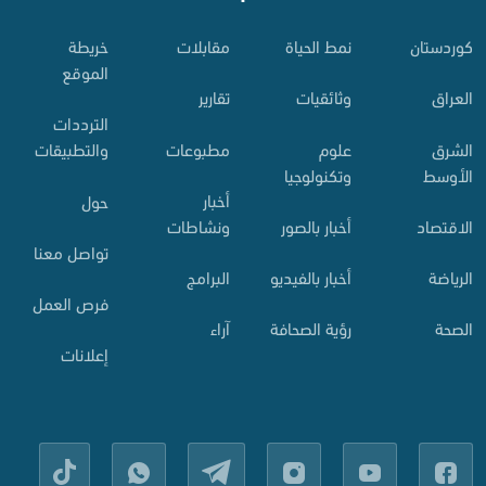
کوردستان
نمط الحياة
مقابلات
خريطة
الموقع
العراق
وثائقيات
تقارير
الترددات
الشرق
علوم
مطبوعات
والتطبيقات
الأوسط
وتكنولوجيا
أخبار
حول
الاقتصاد
أخبار بالصور
ونشاطات
تواصل معنا
الرياضة
أخبار بالفيديو
البرامج
فرص العمل
الصحة
رؤية الصحافة
آراء
إعلانات