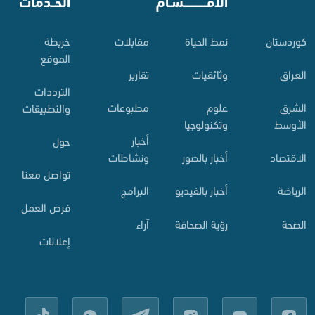
⠀
الأقـــــــــــسـام
⠀
الخــدمات
کوردستان
نمط الحياة
مقابلات
خريطة
الموقع
العراق
وثائقيات
تقارير
الترددات
الشرق
علوم
مطبوعات
والتطبيقات
الأوسط
وتكنولوجيا
أخبار
حول
الاقتصاد
أخبار بالصور
ونشاطات
تواصل معنا
الرياضة
أخبار بالفيديو
البرامج
فرص العمل
الصحة
رؤية الصحافة
آراء
إعلانات