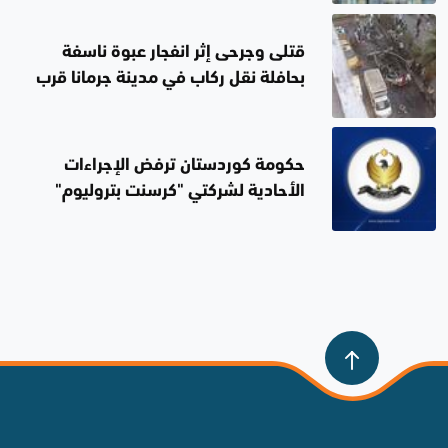
قتلى وجرحى إثر انفجار عبوة ناسفة
بحافلة نقل ركاب في مدينة جرمانا قرب
دمشق
حكومة كوردستان ترفض الإجراءات
الأحادية لشركتي "كرسنت بتروليوم"
و"دانة غاز" بشأن تزويد الكهرباء
العراقية بالغاز الطبيعي من الإقليم