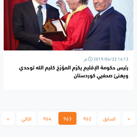
2019/04/22 14:13 م
رئيس حكومة الإقليم يكرّم المؤرّخ كليم الله توحدي
ويهنئ صحفيي كوردستان
«
السابق
962
963
964
التالي
»