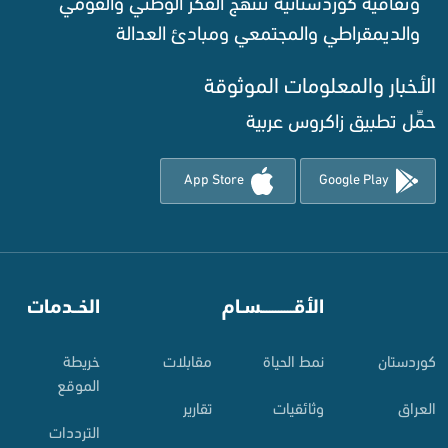
وثقافية كوردستانية تنتهج الفكر الوطني والقومي
والديمقراطي والمجتمعي ومبادئ العدالة ‌
الأخبار والمعلومات الموثوقة‌
حمِّل تطبيق زاكروس عربية
App Store
Google Play
⠀
الأقـــــــــــسـام
⠀
الخــدمات
کوردستان
نمط الحياة
مقابلات
خريطة
الموقع
العراق
وثائقيات
تقارير
الترددات