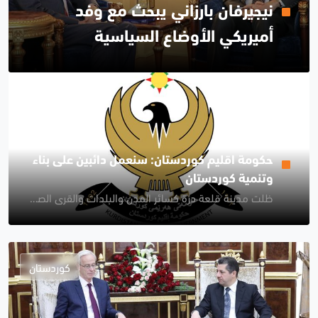
نيجيرفان بارزاني يبحث مع وفد
أميريكي الأوضاع السياسية
والعسكرية للمنطقة
كوردستان
حكومة اقليم كوردستان: سنعمل دائبين على بناء
وتنمية كوردستان
ظلت مدينة قلعة دزة كسائر المدن والبلدات والقرى الصامدة في كورستان
كوردستان