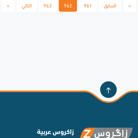
«
السابق
961
962
963
التالي
»
زاكروس عربية