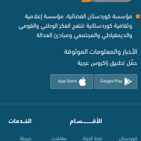
مؤسسة كوردستان الفضائية، مؤسسة إعلامية
وثقافية كوردستانية تنتهج الفكر الوطني والقومي
والديمقراطي والمجتمعي ومبادئ العدالة ‌
الأخبار والمعلومات الموثوقة‌
حمِّل تطبيق زاكروس عربية
App Store
Google Play
⠀
الأقـــــــــــسـام
⠀
الخــدمات
کوردستان
نمط الحياة
مقابلات
خريطة