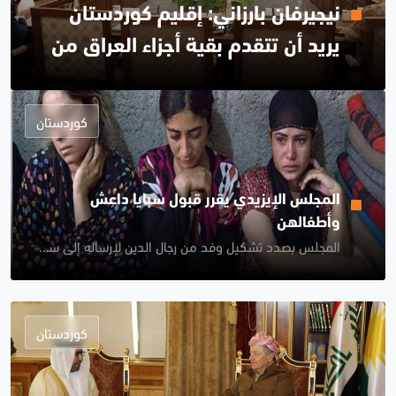
نيجيرفان بارزاني: إقليم كوردستان
يريد أن تتقدم بقية أجزاء العراق من
حيث النمو والاقتصاد الجيد
كوردستان
المجلس الإيزيدي يقرر قبول سبايا داعش
وأطفالهن
المجلس بصدد تشكيل وفد من رجال الدين لإرساله إلى سوريا لمتابعة البحث عن الإيزيديات المخطوفات والباقيات لدى داعش وترتيب إعادتهن
كوردستان