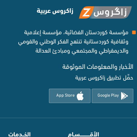
زاكروس عربية
مؤسسة كوردستان الفضائية، مؤسسة إعلامية
وثقافية كوردستانية تنتهج الفكر الوطني والقومي
والديمقراطي والمجتمعي ومبادئ العدالة ‌
الأخبار والمعلومات الموثوقة‌
حمِّل تطبيق زاكروس عربية
App Store
Google Play
⠀
الأقـــــــــــسـام
⠀
الخــدمات