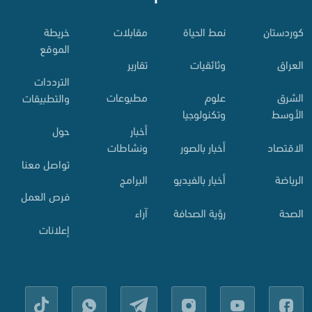
کوردستان
نمط الحياة
مقابلات
خريطة
الموقع
العراق
وثائقيات
تقارير
الترددات
الشرق
علوم
مطبوعات
والتطبيقات
الأوسط
وتكنولوجيا
أخبار
حول
الاقتصاد
أخبار بالصور
ونشاطات
تواصل معنا
الرياضة
أخبار بالفيديو
البرامج
فرص العمل
الصحة
رؤية الصحافة
آراء
إعلانات