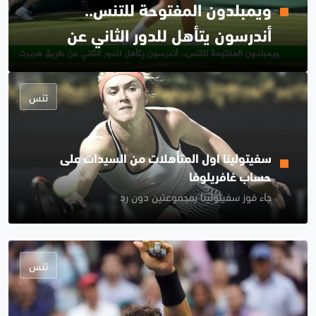
ويمبلدون المفتوحة للتنس..
أندرسون يتأهل للدور الثاني عن
طريق هربرت
تنس
سفيتولينا اول المتأهلات من السيدات على
حساب غافريلوفا
جاء فوز سفيتولينا بمجموعتين دون رد
تنس