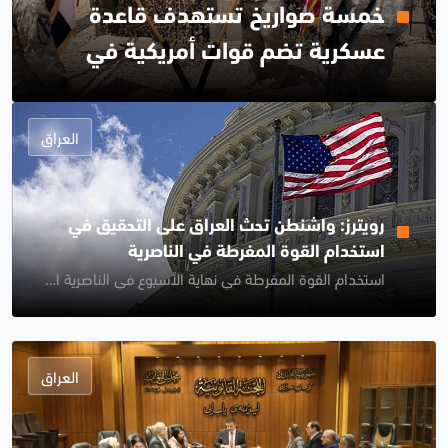
خمسة صواريخ تستهدف قاعدة
عسكرية تضم قوات أمريكية في
غرب العراق
العراق
رويترز: واشنطن تحث العراق على التحقيق في
استخدام القوة المفرطة في الناصرية
استخدام القوة المفرطة في نهاية الأسبوع في الناصرية امر مرفوض
العراق