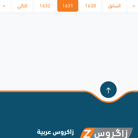
السابق
1630
1631
1632
التالي
»
زاكروس عربية