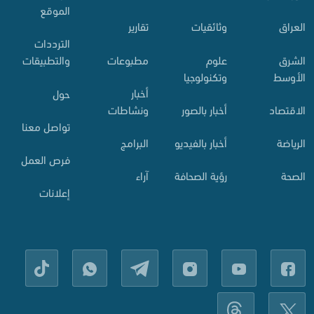
الموقع
لعراق
وثائقيات
تقارير
الترددات
لشرق
علوم
مطبوعات
والتطبيقات
لأوسط
وتكنولوجيا
أخبار
حول
لاقتصاد
أخبار بالصور
ونشاطات
تواصل معنا
لرياضة
أخبار بالفيديو
البرامج
فرص العمل
لصحة
رؤية الصحافة
آراء
إعلانات